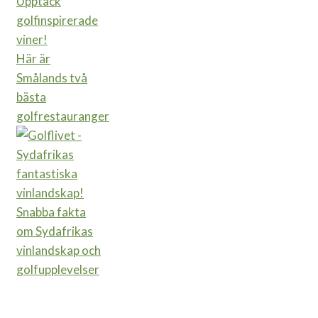
Upptäck
golfinspirerade
viner!
Här är
Smålands två
bästa
golfrestauranger
Snabba fakta
om Sydafrikas
vinlandskap och
golfupplevelser