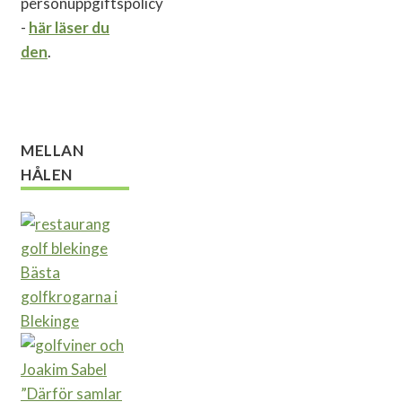
personuppgiftspolicy
-
här läser du
den
.
MELLAN
HÅLEN
Bästa
golfkrogarna i
Blekinge
”Därför samlar