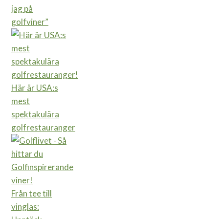
jag på
golfviner”
Här är USA:s
mest
spektakulära
golfrestauranger
Från tee till
vinglas: