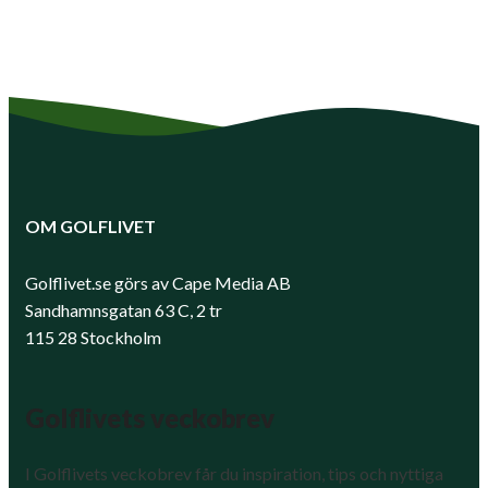
OM GOLFLIVET
Golflivet.se görs av Cape Media AB
Sandhamnsgatan 63 C, 2 tr
115 28 Stockholm
Golflivets veckobrev
I Golflivets veckobrev får du inspiration, tips och nyttiga