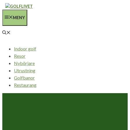
Hoppa
till
MENY
innehåll
Indoor golf
Resor
Nybörjare
Utrustning
Golfbanor
Restaurang