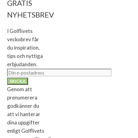
GRATIS
NYHETSBREV
I Golflivets
veckobrev får
du inspiration,
tips och nyttiga
erbjudanden.
Genom att
prenumerera
godkänner du
att vi hanterar
dina uppgifter
enligt Golflivets