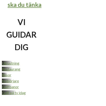
ska du tänka
VI
GUIDAR
DIG
Utrustning
Restaurang
Resor
Nybörjare
Golfbanor
Golf på tv idag