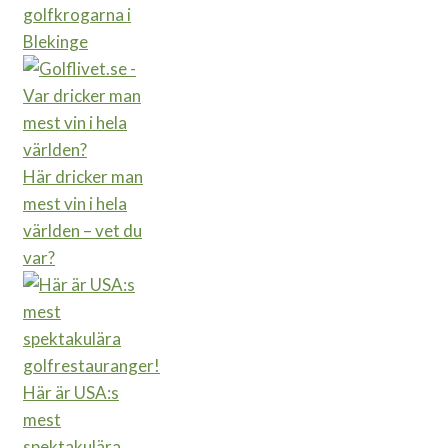
golfkrogarna i
Blekinge
Här dricker man
mest vin i hela
världen – vet du
var?
Här är USA:s
mest
spektakulära