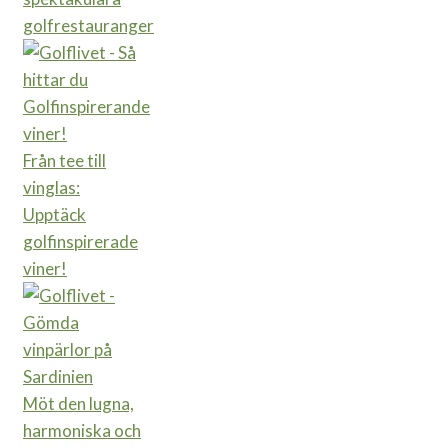
golfrestauranger
Från tee till
vinglas:
Upptäck
golfinspirerade
viner!
Möt den lugna,
harmoniska och