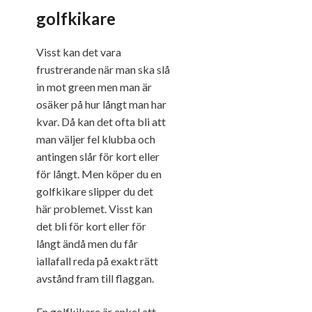
golfkikare
Visst kan det vara
frustrerande när man ska slå
in mot green men man är
osäker på hur långt man har
kvar. Då kan det ofta bli att
man väljer fel klubba och
antingen slår för kort eller
för långt. Men köper du en
golfkikare slipper du det
här problemet. Visst kan
det bli för kort eller för
långt ändå men du får
iallafall reda på exakt rätt
avstånd fram till flaggan.
En golfkikare är enkel att