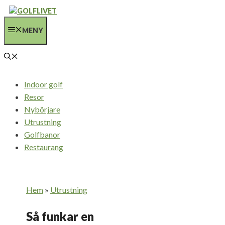
Hoppa
till
MENY
innehåll
Indoor golf
Resor
Nybörjare
Utrustning
Golfbanor
Restaurang
Hem
»
Utrustning
Så funkar en