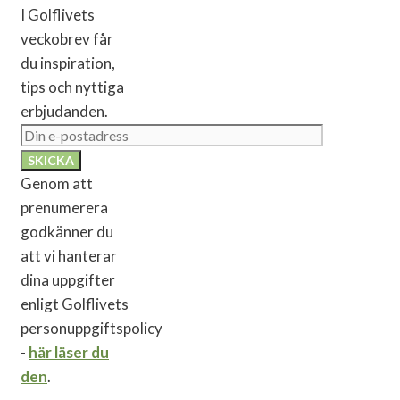
I Golflivets
veckobrev får
du inspiration,
tips och nyttiga
erbjudanden.
Genom att
prenumerera
godkänner du
att vi hanterar
dina uppgifter
enligt Golflivets
personuppgiftspolicy
-
här läser du
den
.