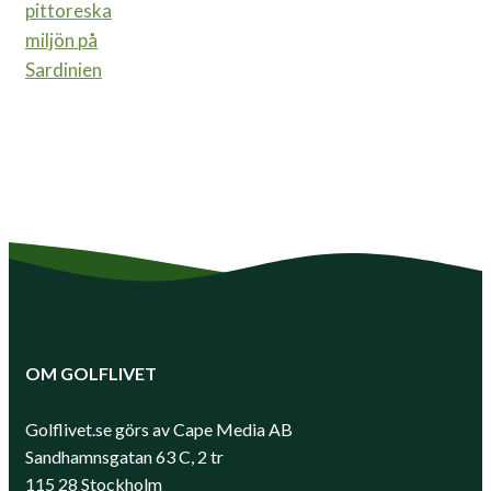
pittoreska
miljön på
Sardinien
OM GOLFLIVET
Golflivet.se görs av Cape Media AB
Sandhamnsgatan 63 C, 2 tr
115 28 Stockholm