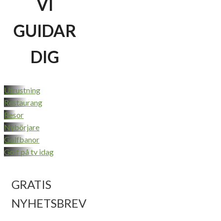
VI
GUIDAR
DIG
Utrustning
Restaurang
Resor
Nybörjare
Golfbanor
Golf på tv idag
GRATIS
NYHETSBREV