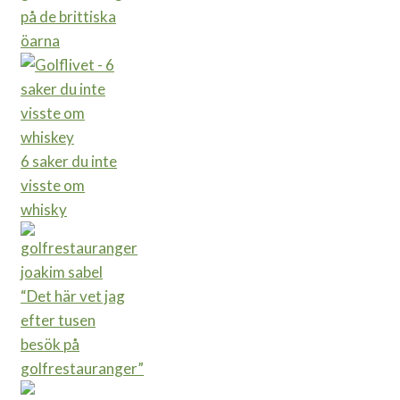
på de brittiska
öarna
6 saker du inte
visste om
whisky
“Det här vet jag
efter tusen
besök på
golfrestauranger”