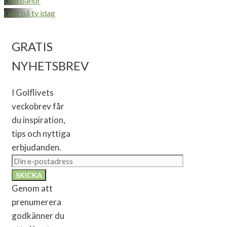
Golfbanor
Golf på tv idag
GRATIS
NYHETSBREV
I Golflivets
veckobrev får
du inspiration,
tips och nyttiga
erbjudanden.
Genom att
prenumerera
godkänner du