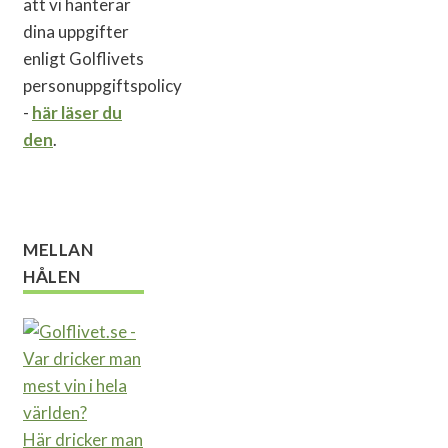
att vi hanterar
dina uppgifter
enligt Golflivets
personuppgiftspolicy
-
här läser du
den
.
MELLAN
HÅLEN
Här dricker man