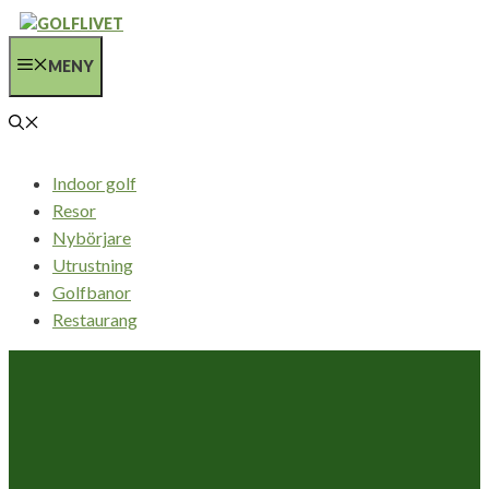
Hoppa
till
MENY
innehåll
Indoor golf
Resor
Nybörjare
Utrustning
Golfbanor
Restaurang