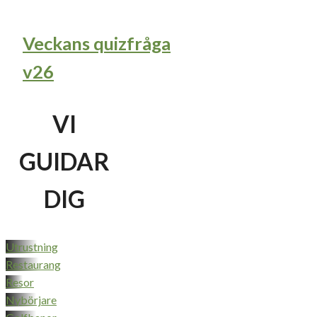
Veckans quizfråga
v26
VI
GUIDAR
DIG
Utrustning
Restaurang
Resor
Nybörjare