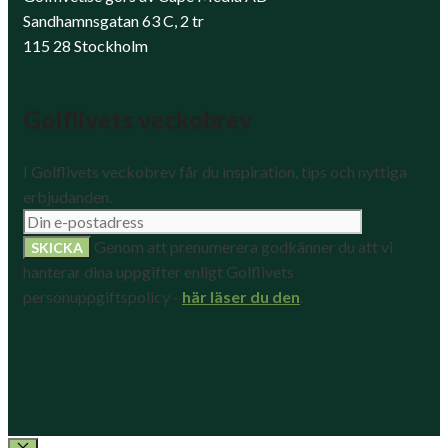
Sandhamnsgatan 63 C, 2 tr
115 28 Stockholm
Golflivets veckobrev
I Golflivets veckobrev får du inspiration, tips och nyttiga
erbjudanden.
Genom att prenumerera godkänner du att vi
hanterar dina uppgifter enligt Golflivets
personuppgiftspolicy -
här läser du den
.