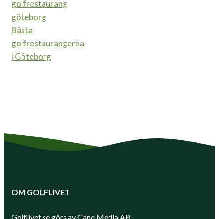
Bästa
golfrestaurangerna
i Göteborg
OM GOLFLIVET
Golflivet.se görs av Cape Media AB