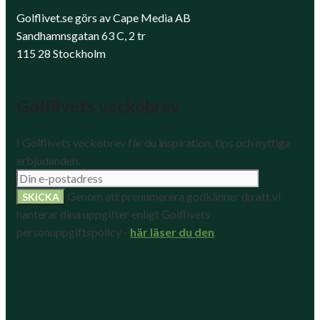
Golflivet.se görs av Cape Media AB
Sandhamnsgatan 63 C, 2 tr
115 28 Stockholm
Golflivets veckobrev
I Golflivets veckobrev får du inspiration, tips och nyttiga
erbjudanden.
Genom att prenumerera godkänner du att vi
hanterar dina uppgifter enligt Golflivets
personuppgiftspolicy -
här läser du den
.