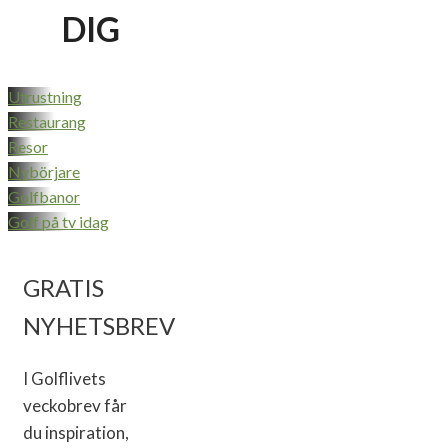
DIG
Utrustning
Restaurang
Resor
Nybörjare
Golfbanor
Golf på tv idag
GRATIS
NYHETSBREV
I Golflivets
veckobrev får
du inspiration,