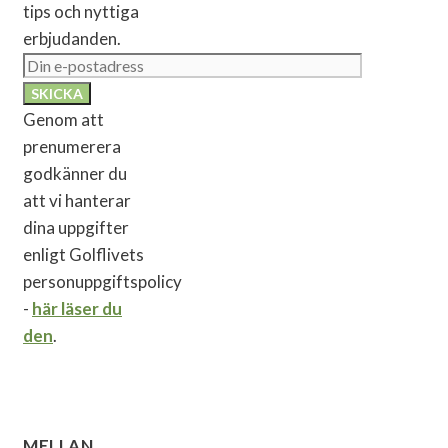
tips och nyttiga
erbjudanden.
Genom att
prenumerera
godkänner du
att vi hanterar
dina uppgifter
enligt Golflivets
personuppgiftspolicy
-
här läser du
den
.
MELLAN