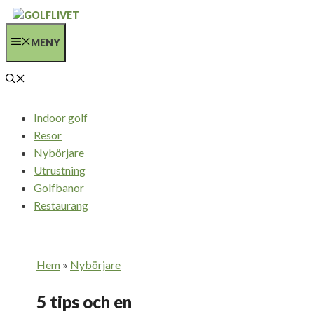
Hoppa
till
MENY
innehåll
Indoor golf
Resor
Nybörjare
Utrustning
Golfbanor
Restaurang
Hem
»
Nybörjare
5 tips och en