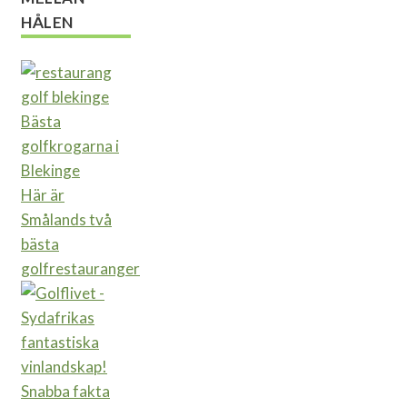
HÅLEN
Bästa
golfkrogarna i
Blekinge
Här är
Smålands två
bästa
golfrestauranger
Snabba fakta