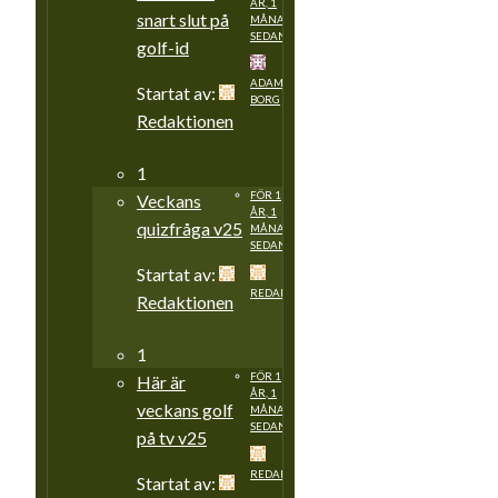
ÅR, 1
snart slut på
MÅNAD
SEDAN
golf-id
ADAM
Startat av:
BORG
Redaktionen
1
FÖR 1
Veckans
ÅR, 1
quizfråga v25
MÅNAD
SEDAN
Startat av:
REDAKTIONEN
Redaktionen
1
FÖR 1
Här är
ÅR, 1
veckans golf
MÅNAD
SEDAN
på tv v25
REDAKTIONEN
Startat av: