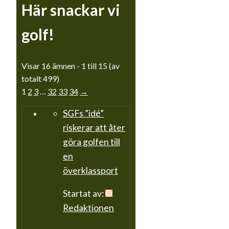
Här snackar vi
golf!
Visar 16 ämnen - 1 till 15 (av
totalt 499)
1
2
3
…
32
33
34
→
SGFs ”idé”
riskerar att åter
göra golfen till
en
överklassport
Startat av:
Redaktionen