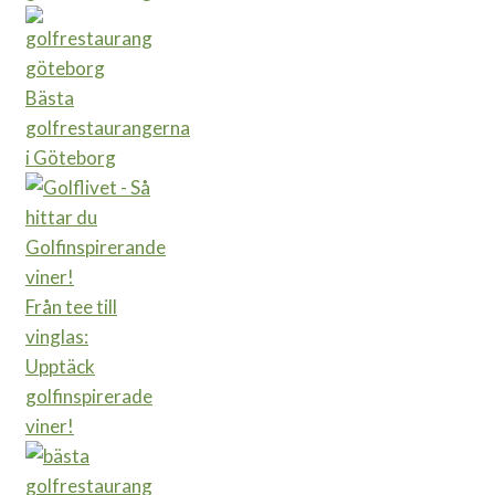
Bästa
golfrestaurangerna
i Göteborg
Från tee till
vinglas:
Upptäck
golfinspirerade
viner!