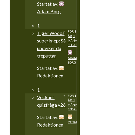
Startat av:
Adam Borg
1
FÖR 1
Tiger Woods
ÅR, 1
superknep: Så
MÅNAD
SEDAN
undviker du
treputtar
ADAM
BORG
Startat av:
Redaktionen
1
FÖR 1
Veckans
ÅR, 1
quizfråga v26
MÅNAD
SEDAN
Startat av:
REDAKTIONEN
Redaktionen