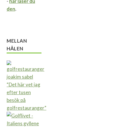
-
här läser du
den
.
MELLAN
HÅLEN
“Det här vet jag
efter tusen
besök på
golfrestauranger”