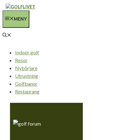
Hoppa
till
MENY
innehåll
Indoor golf
Resor
Nybörjare
Utrustning
Golfbanor
Restaurang