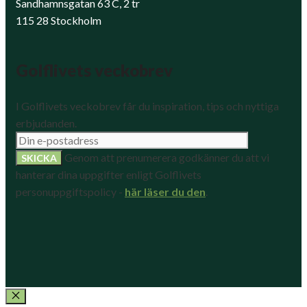
Sandhamnsgatan 63 C, 2 tr
115 28 Stockholm
Golflivets veckobrev
I Golflivets veckobrev får du inspiration, tips och nyttiga
erbjudanden.
Genom att prenumerera godkänner du att vi
hanterar dina uppgifter enligt Golflivets
personuppgiftspolicy -
här läser du den
.