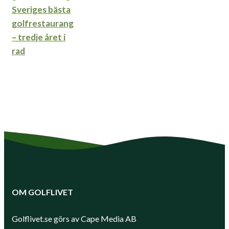
Sveriges bästa
golfrestaurang
– tredje året i
rad
OM GOLFLIVET
Golflivet.se görs av Cape Media AB