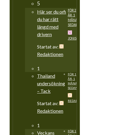
5
FÖR 2
Här ser du om
ÅR, 1
du har rätt
MÅNAD
SEDAN
längd med
drivern
JONISSODIS
Startat av:
Redaktionen
1
FÖR 1
Thailand
ÅR, 1
undersökning
MÅNAD
SEDAN
– Tack
REDAKTIONEN
Startat av:
Redaktionen
1
FÖR 1
Veckans