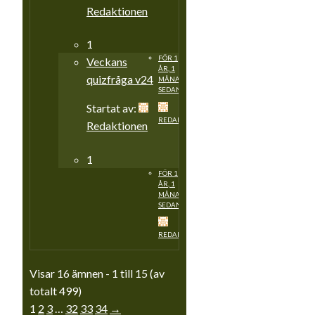
Redaktionen
1
FÖR 1
Veckans
ÅR, 1
quizfråga v24
MÅNAD
SEDAN
Startat av:
REDAKTIONEN
Redaktionen
1
FÖR 1
ÅR, 1
MÅNAD
SEDAN
REDAKTIONEN
Visar 16 ämnen - 1 till 15 (av
totalt 499)
1
2
3
…
32
33
34
→