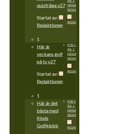
ÅR, 1
quizfråga v27
MÅNAD
SEDAN
Startat av:
REDAKTIONEN
Redaktionen
1
FÖR 1
Här är
ÅR, 1
veckans golf
MÅNAD
SEDAN
på tv v27
REDAKTIONEN
Startat av:
Redaktionen
1
FÖR 1
Här är det
ÅR, 1
bästa med
MÅNAD
SEDAN
Kinds
Golfklubb
REDAKTIONEN