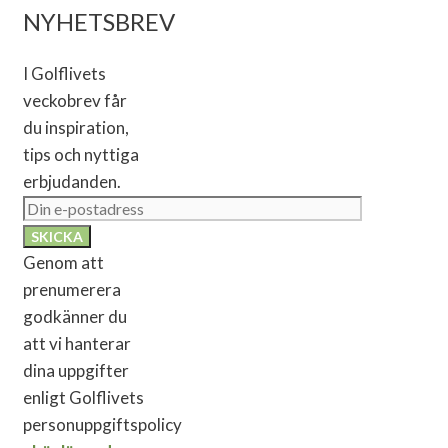
NYHETSBREV
I Golflivets
veckobrev får
du inspiration,
tips och nyttiga
erbjudanden.
Genom att
prenumerera
godkänner du
att vi hanterar
dina uppgifter
enligt Golflivets
personuppgiftspolicy