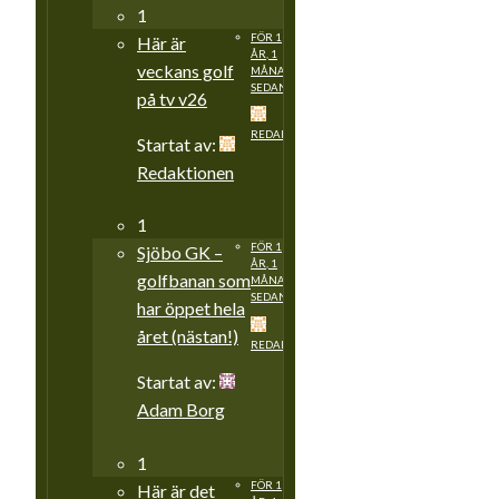
1
FÖR 1
Här är
ÅR, 1
veckans golf
MÅNAD
SEDAN
på tv v26
REDAKTIONEN
Startat av:
Redaktionen
1
FÖR 1
Sjöbo GK –
ÅR, 1
golfbanan som
MÅNAD
SEDAN
har öppet hela
året (nästan!)
REDAKTIONEN
Startat av:
Adam Borg
1
FÖR 1
Här är det