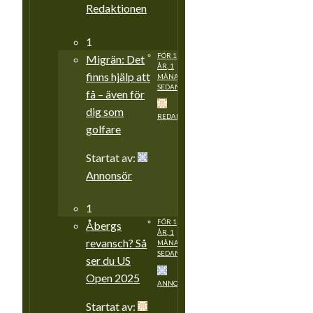
Redaktionen
1
FÖR 1
Migrän: Det
ÅR, 1
finns hjälp att
MÅNAD
SEDAN
få – även för
dig som
REDAKTIONEN
golfare
Startat av:
Annonsör
1
FÖR 1
Åbergs
ÅR, 1
revansch? Så
MÅNAD
SEDAN
ser du US
Open 2025
ANNONSÖR
Startat av: