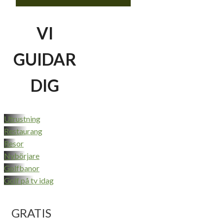
VI
GUIDAR
DIG
Utrustning
Restaurang
Resor
Nybörjare
Golfbanor
Golf på tv idag
GRATIS