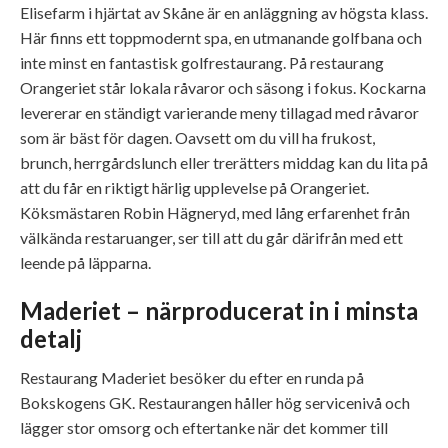
Elisefarm i hjärtat av Skåne är en anläggning av högsta klass.
Här finns ett toppmodernt spa, en utmanande golfbana och
inte minst en fantastisk golfrestaurang. På restaurang
Orangeriet står lokala råvaror och säsong i fokus. Kockarna
levererar en ständigt varierande meny tillagad med råvaror
som är bäst för dagen. Oavsett om du vill ha frukost,
brunch, herrgårdslunch eller trerätters middag kan du lita på
att du får en riktigt härlig upplevelse på Orangeriet.
Köksmästaren Robin Hägneryd, med lång erfarenhet från
välkända restaruanger, ser till att du går därifrån med ett
leende på läpparna.
Maderiet – närproducerat in i minsta
detalj
Restaurang Maderiet besöker du efter en runda på
Bokskogens GK. Restaurangen håller hög servicenivå och
lägger stor omsorg och eftertanke när det kommer till