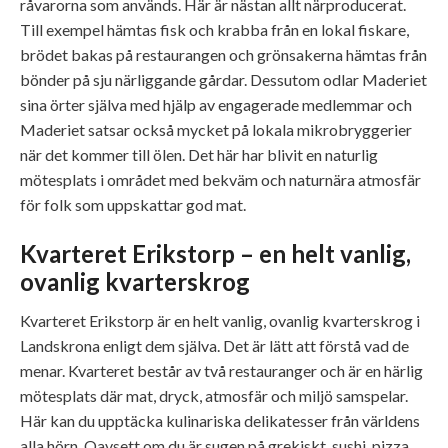
råvarorna som används. Här är nästan allt närproducerat.
Till exempel hämtas fisk och krabba från en lokal fiskare,
brödet bakas på restaurangen och grönsakerna hämtas från
bönder på sju närliggande gårdar. Dessutom odlar Maderiet
sina örter själva med hjälp av engagerade medlemmar och
Maderiet satsar också mycket på lokala mikrobryggerier
när det kommer till ölen. Det här har blivit en naturlig
mötesplats i området med bekväm och naturnära atmosfär
för folk som uppskattar god mat.
Kvarteret Erikstorp – en helt vanlig,
ovanlig kvarterskrog
Kvarteret Erikstorp är en helt vanlig, ovanlig kvarterskrog i
Landskrona enligt dem själva. Det är lätt att förstå vad de
menar. Kvarteret består av två restauranger och är en härlig
mötesplats där mat, dryck, atmosfär och miljö samspelar.
Här kan du upptäcka kulinariska delikatesser från världens
alla hörn. Oavsett om du är sugen på grekiskt, sushi, pizza