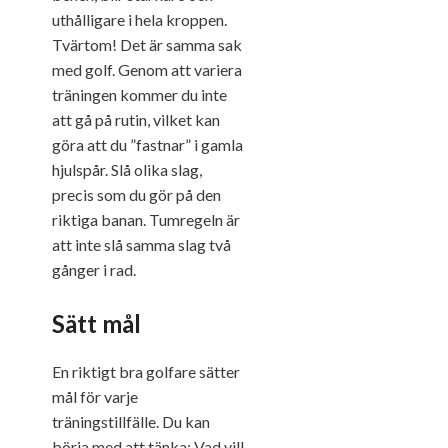
uthålligare i hela kroppen.
Tvärtom! Det är samma sak
med golf. Genom att variera
träningen kommer du inte
att gå på rutin, vilket kan
göra att du ”fastnar” i gamla
hjulspår. Slå olika slag,
precis som du gör på den
riktiga banan. Tumregeln är
att inte slå samma slag två
gånger i rad.
Sätt mål
En riktigt bra golfare sätter
mål för varje
träningstillfälle. Du kan
börja med att tänka: Vad vill