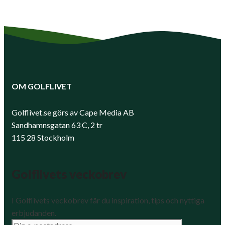
OM GOLFLIVET
Golflivet.se görs av Cape Media AB
Sandhamnsgatan 63 C, 2 tr
115 28 Stockholm
Golflivets veckobrev
I Golflivets veckobrev får du inspiration, tips och nyttiga
erbjudanden.