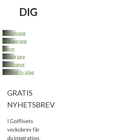
DIG
Utrustning
Restaurang
Resor
Nybörjare
Golfbanor
Golf på tv idag
GRATIS
NYHETSBREV
I Golflivets
veckobrev får
du inspiration,