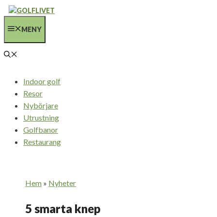
Hoppa
till
MENY
innehåll
Indoor golf
Resor
Nybörjare
Utrustning
Golfbanor
Restaurang
Hem
»
Nyheter
5 smarta knep