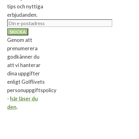
tips och nyttiga
erbjudanden.
Genom att
prenumerera
godkänner du
att vi hanterar
dina uppgifter
enligt Golflivets
personuppgiftspolicy
-
här läser du
den
.