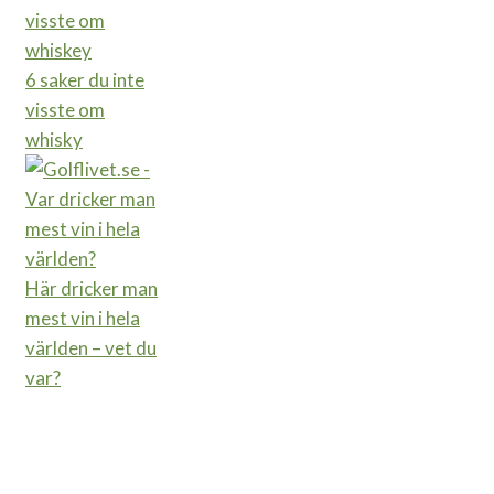
6 saker du inte
visste om
whisky
Här dricker man
mest vin i hela
världen – vet du
var?