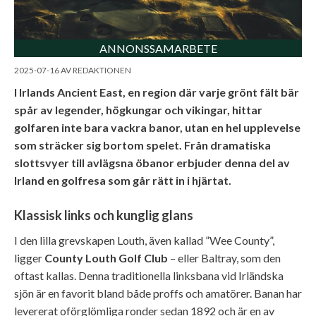
ANNONSSAMARBETE
2025-07-16
AV
REDAKTIONEN
I Irlands Ancient East, en region där varje grönt fält bär
spår av legender, högkungar och vikingar, hittar
golfaren inte bara vackra banor, utan en hel upplevelse
som sträcker sig bortom spelet. Från dramatiska
slottsvyer till avlägsna öbanor erbjuder denna del av
Irland en golfresa som går rätt in i hjärtat.
Klassisk links och kunglig glans
I den lilla grevskapen Louth, även kallad ”Wee County”,
ligger
County Louth Golf Club
– eller Baltray, som den
oftast kallas. Denna traditionella linksbana vid Irländska
sjön är en favorit bland både proffs och amatörer. Banan har
levererat oförglömliga ronder sedan 1892 och är en av