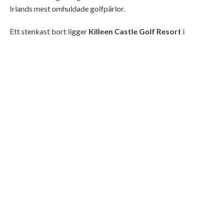
Irlands mest omhuldade golfpärlor.
Ett stenkast bort ligger
Killeen Castle Golf Resort
i
grevskapet Meath. Med en bana signerad Jack Nicklaus
och en slottsmiljö som är som tagen ur en historisk roman
blir rundan lika mycket en visuell resa som en sportlig
utmaning. Dessutom är du bara tio minuter från Hill of Tara
– platsen där Irlands kungar kröntes.