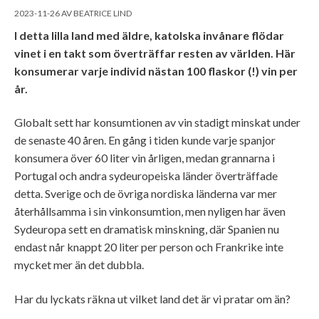
2023-11-26
AV
BEATRICE LIND
I detta lilla land med äldre, katolska invånare flödar
vinet i en takt som överträffar resten av världen. Här
konsumerar varje individ nästan 100 flaskor (!) vin per
år.
Globalt sett har konsumtionen av vin stadigt minskat under
de senaste 40 åren. En gång i tiden kunde varje spanjor
konsumera över 60 liter vin årligen, medan grannarna i
Portugal och andra sydeuropeiska länder överträffade
detta. Sverige och de övriga nordiska länderna var mer
återhållsamma i sin vinkonsumtion, men nyligen har även
Sydeuropa sett en dramatisk minskning, där Spanien nu
endast når knappt 20 liter per person och Frankrike inte
mycket mer än det dubbla.
Har du lyckats räkna ut vilket land det är vi pratar om än?