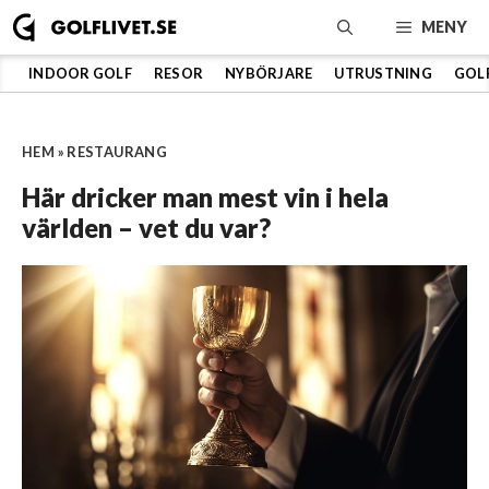
Hoppa
MENY
till
innehåll
INDOOR GOLF
RESOR
NYBÖRJARE
UTRUSTNING
GOL
HEM
»
RESTAURANG
Här dricker man mest vin i hela
världen – vet du var?