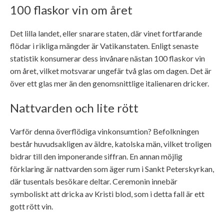
100 flaskor vin om året
Det lilla landet, eller snarare staten, där vinet fortfarande
flödar i rikliga mängder är Vatikanstaten. Enligt senaste
statistik konsumerar dess invånare nästan 100 flaskor vin
om året, vilket motsvarar ungefär två glas om dagen. Det är
över ett glas mer än den genomsnittlige italienaren dricker.
Nattvarden och lite rött
Varför denna överflödiga vinkonsumtion? Befolkningen
består huvudsakligen av äldre, katolska män, vilket troligen
bidrar till den imponerande siffran. En annan möjlig
förklaring är nattvarden som äger rum i Sankt Peterskyrkan,
där tusentals besökare deltar. Ceremonin innebär
symboliskt att dricka av Kristi blod, som i detta fall är ett
gott rött vin.