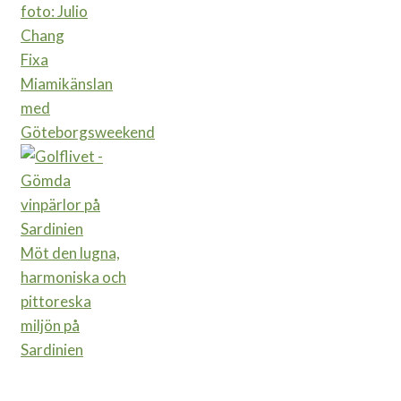
Fixa
Miamikänslan
med
Göteborgsweekend
Möt den lugna,
harmoniska och
pittoreska
miljön på
Sardinien