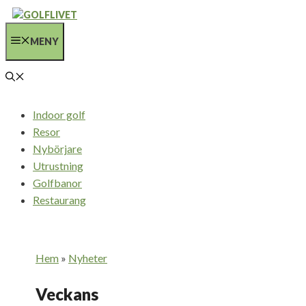
Hoppa
till
MENY
innehåll
Indoor golf
Resor
Nybörjare
Utrustning
Golfbanor
Restaurang
Hem
»
Nyheter
Veckans