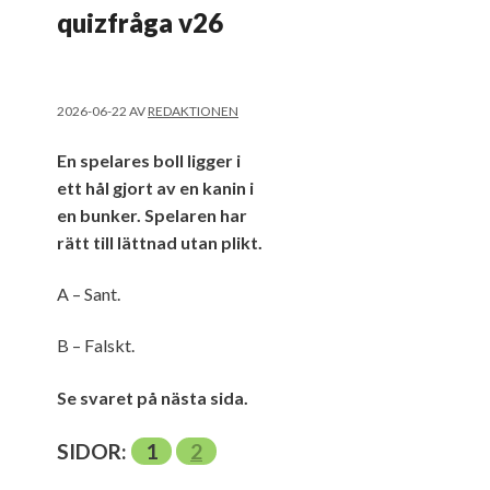
quizfråga v26
2026-06-22
AV
REDAKTIONEN
En spelares boll ligger i
ett hål gjort av en kanin i
en bunker. Spelaren har
rätt till lättnad utan plikt.
A – Sant.
B – Falskt.
Se svaret på nästa sida.
SIDOR:
1
2