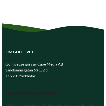
OM GOLFLIVET
Golflivet.se görs av Cape Media AB
Sandhamnsgatan 63 C, 2 tr
115 28 Stockholm
Golflivets veckobrev
I Golflivets veckobrev får du inspiration, tips och nyttiga