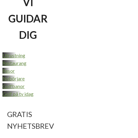
VI
GUIDAR
DIG
Utrustning
Restaurang
Resor
Nybörjare
Golfbanor
Golf på tv idag
GRATIS
NYHETSBREV