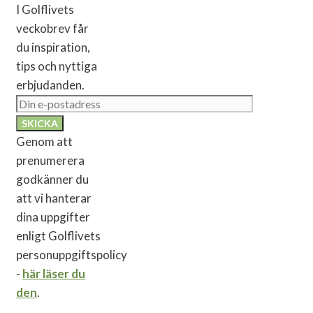
I Golflivets
veckobrev får
du inspiration,
tips och nyttiga
erbjudanden.
Genom att
prenumerera
godkänner du
att vi hanterar
dina uppgifter
enligt Golflivets
personuppgiftspolicy
-
här läser du
den
.