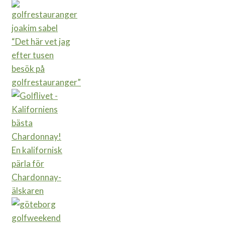
“Det här vet jag
efter tusen
besök på
golfrestauranger”
En kalifornisk
pärla för
Chardonnay-
älskaren