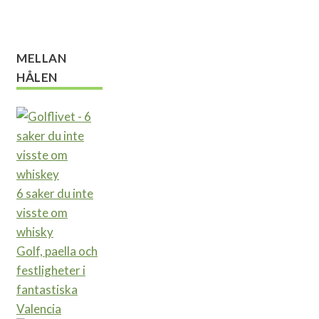
MELLAN
HÅLEN
6 saker du inte
visste om
whisky
Golf, paella och
festligheter i
fantastiska
Valencia