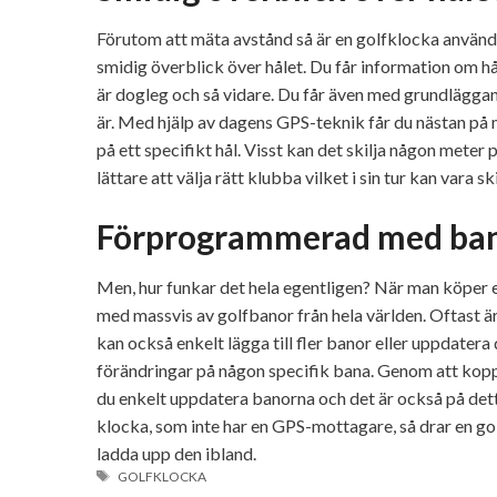
Förutom att mäta avstånd så är en golfklocka användb
smidig överblick över hålet. Du får information om hål
är dogleg och så vidare. Du får även med grundläggan
är. Med hjälp av dagens GPS-teknik får du nästan på m
på ett specifikt hål. Visst kan det skilja någon meter
lättare att välja rätt klubba vilket i sin tur kan vara s
Förprogrammerad med bano
Men, hur funkar det hela egentligen? När man köper 
med massvis av golfbanor från hela världen. Oftast 
kan också enkelt lägga till fler banor eller uppdatera
förändringar på någon specifik bana. Genom att kopp
du enkelt uppdatera banorna och det är också på detta 
klocka, som inte har en GPS-mottagare, så drar en g
ladda upp den ibland.
ETIKETTER
GOLFKLOCKA