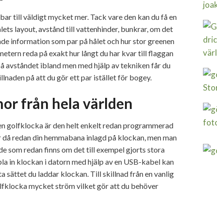
ar till väldigt mycket mer. Tack vare den kan du få en
ets layout, avstånd till vattenhinder, bunkrar, om det
de information som par på hålet och hur stor greenen
etern reda på exakt hur långt du har kvar till flaggan
 på avståndet ibland men med hjälp av tekniken får du
killnaden på att du gör ett par istället för bogey.
r från hela världen
en golfklocka är den helt enkelt redan programmerad
är då redan din hemmabana inlagd på klockan, men man
 de som redan finns om det till exempel gjorts stora
la in klockan i datorn med hjälp av en USB-kabel kan
sättet du laddar klockan. Till skillnad från en vanlig
olfklocka mycket ström vilket gör att du behöver