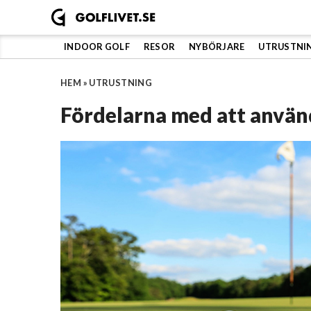
Hoppa
till
innehåll
INDOOR GOLF
RESOR
NYBÖRJARE
UTRUSTNI
HEM
»
UTRUSTNING
Fördelarna med att använ