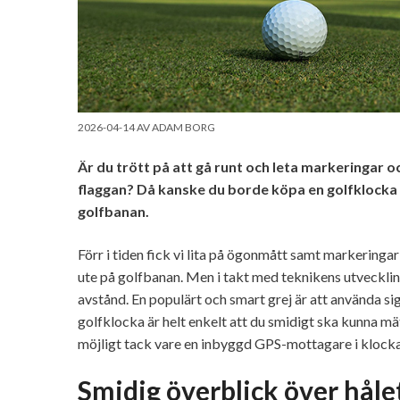
2026-04-14
AV
ADAM BORG
Är du trött på att gå runt och leta markeringar och
flaggan? Då kanske du borde köpa en golfklocka 
golfbanan.
Förr i tiden fick vi lita på ögonmått samt markeringar
ute på golfbanan. Men i takt med teknikens utveckling 
avstånd. En populärt och smart grej är att använda si
golfklocka är helt enkelt att du smidigt ska kunna mät
möjligt tack vare en inbyggd GPS-mottagare i klock
Smidig överblick över håle