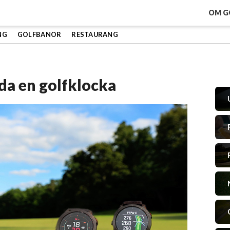
OM G
NG
GOLFBANOR
RESTAURANG
da en golfklocka