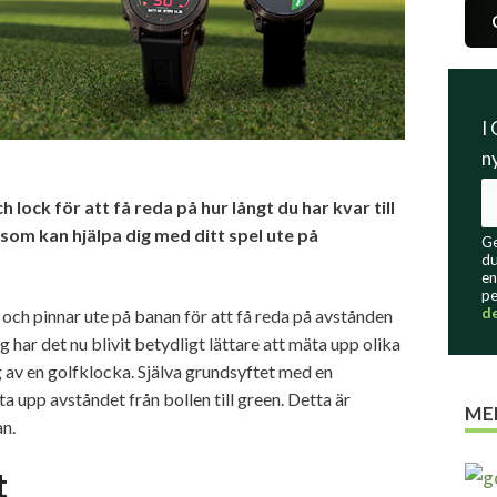
I
n
 lock för att få reda på hur långt du har kvar till
som kan hjälpa dig med ditt spel ute på
Ge
du
en
pe
d
 och pinnar ute på banan för att få reda på avstånden
har det nu blivit betydligt lättare att mäta upp olika
g av en golfklocka. Själva grundsyftet med en
a upp avståndet från bollen till green. Detta är
ME
an.
t