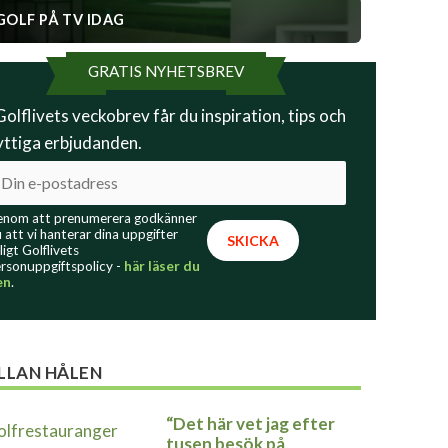
GOLF PÅ TV IDAG
GRATIS NYHETSBREV
 Golflivets veckobrev får du inspiration, tips och
yttiga erbjudanden.
nom att prenumerera godkänner
 att vi hanterar dina uppgifter
ligt Golflivets
rsonuppgiftspolicy -
här läser du
en
.
LLAN HÅLEN
“Det här vet jag efter
tusen besök på