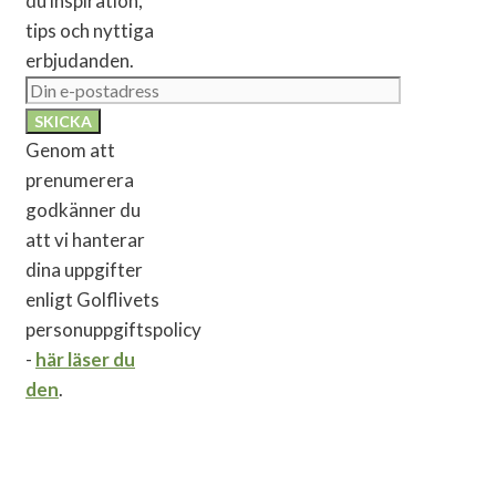
du inspiration,
tips och nyttiga
erbjudanden.
Genom att
prenumerera
godkänner du
att vi hanterar
dina uppgifter
enligt Golflivets
personuppgiftspolicy
-
här läser du
den
.