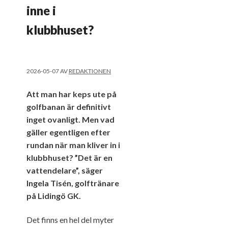
inne i
klubbhuset?
2026-05-07
AV
REDAKTIONEN
Att man har keps ute på
golfbanan är definitivt
inget ovanligt. Men vad
gäller egentligen efter
rundan när man kliver in i
klubbhuset? ”Det är en
vattendelare”, säger
Ingela Tisén, golftränare
på Lidingö GK.
Det finns en hel del myter