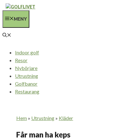
Hoppa
till
MENY
innehåll
Indoor golf
Resor
Nybörjare
Utrustning
Golfbanor
Restaurang
Hem
»
Utrustning
»
Kläder
Får man ha keps