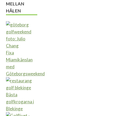
MELLAN
HÅLEN
Fixa
Miamikänslan
med
Göteborgsweekend
Bästa
golfkrogarna i
Blekinge