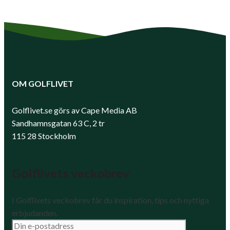
OM GOLFLIVET
Golflivet.se görs av Cape Media AB
Sandhamnsgatan 63 C, 2 tr
115 28 Stockholm
Golflivets veckobrev
I Golflivets veckobrev får du inspiration, tips och nyttiga
erbjudanden.