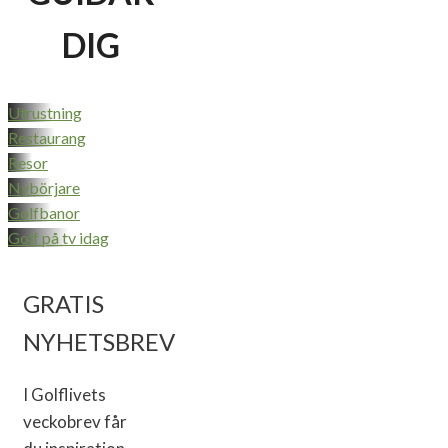
DIG
Utrustning
Restaurang
Resor
Nybörjare
Golfbanor
Golf på tv idag
GRATIS
NYHETSBREV
I Golflivets
veckobrev får