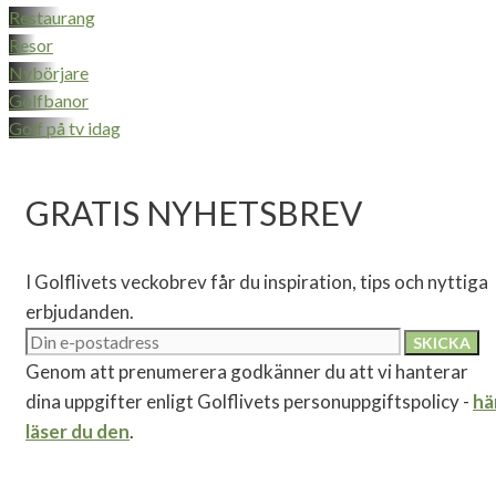
Restaurang
Resor
Nybörjare
Golfbanor
Golf på tv idag
GRATIS NYHETSBREV
I Golflivets veckobrev får du inspiration, tips och nyttiga
erbjudanden.
Genom att prenumerera godkänner du att vi hanterar
dina uppgifter enligt Golflivets personuppgiftspolicy -
hä
läser du den
.