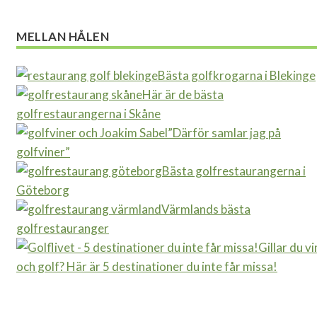
MELLAN HÅLEN
Bästa golfkrogarna i Blekinge
Här är de bästa
golfrestaurangerna i Skåne
”Därför samlar jag på
golfviner”
Bästa golfrestaurangerna i
Göteborg
Värmlands bästa
golfrestauranger
Gillar du vi
och golf? Här är 5 destinationer du inte får missa!