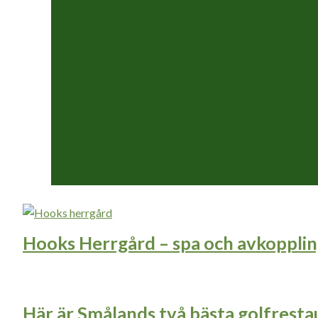
Hooks Herrgård – spa och avkoppling
Här är Smålands två bästa golfrest