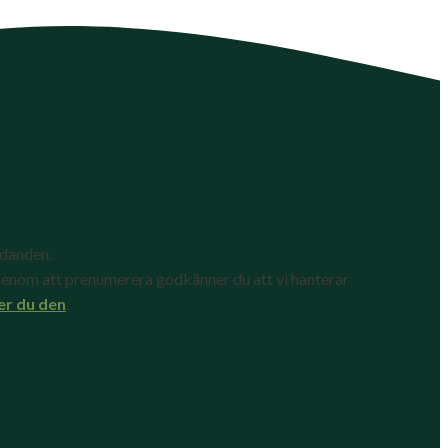
udanden.
enom att prenumerera godkänner du att vi hanterar
er du den
.