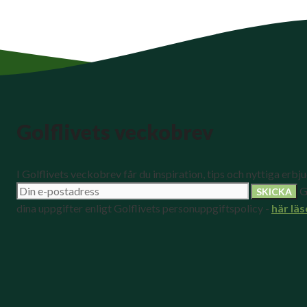
Golflivets veckobrev
I Golflivets veckobrev får du inspiration, tips och nyttiga erbj
G
dina uppgifter enligt Golflivets personuppgiftspolicy -
här läs