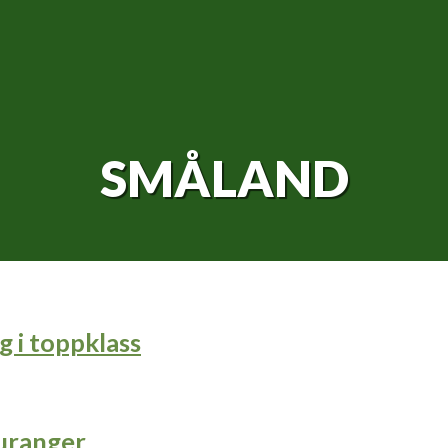
SMÅLAND
 i toppklass
auranger