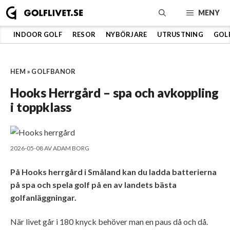
Hoppa
MENY
till
innehåll
INDOOR GOLF
RESOR
NYBÖRJARE
UTRUSTNING
GOL
HEM
»
GOLFBANOR
Hooks Herrgård – spa och avkoppling
i toppklass
2026-05-08
AV
ADAM BORG
På Hooks herrgård i Småland kan du ladda batterierna
på spa och spela golf på en av landets bästa
golfanläggningar.
När livet går i 180 knyck behöver man en paus då och då.