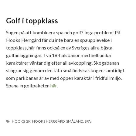
Golf i toppklass
Sugen på att kombinera spa och golf? Inga problem! På
Hooks Herrgård får du inte bara en spaupplevelse i
toppklass, här finns också en av Sveriges allra bästa
golfanläggningar. Två 18-hålsbanor med helt unika
karaktärer väntar dig efter all avkoppling. Skogsbanan
slingrar sig genom den täta småländska skogen samtidigt
som parkbanan är av med öppen karaktär i fridfull miljö.
Spana in golfpaketen
här
.
ETIKETTER
HOOKS GK
,
HOOKS HERRGÅRD
,
SMÅLAND
,
SPA