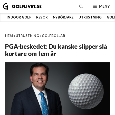
Hoppa
MENY
till
innehåll
INDOOR GOLF
RESOR
NYBÖRJARE
UTRUSTNING
GOL
HEM
»
UTRUSTNING
»
GOLFBOLLAR
PGA-beskedet: Du kanske slipper slå
kortare om fem år