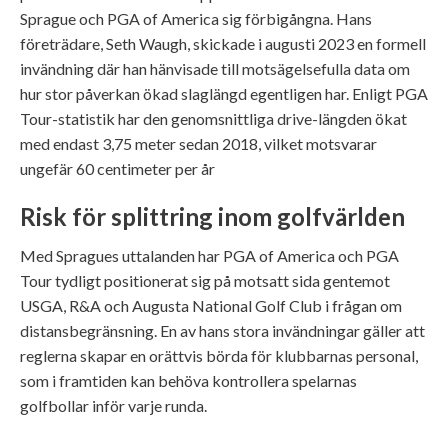
Sprague och PGA of America sig förbigångna. Hans
företrädare, Seth Waugh, skickade i augusti 2023 en formell
invändning där han hänvisade till motsägelsefulla data om
hur stor påverkan ökad slaglängd egentligen har. Enligt PGA
Tour-statistik har den genomsnittliga drive-längden ökat
med endast 3,75 meter sedan 2018, vilket motsvarar
ungefär 60 centimeter per år
Risk för splittring inom golfvärlden
Med Spragues uttalanden har PGA of America och PGA
Tour tydligt positionerat sig på motsatt sida gentemot
USGA, R&A och Augusta National Golf Club i frågan om
distansbegränsning. En av hans stora invändningar gäller att
reglerna skapar en orättvis börda för klubbarnas personal,
som i framtiden kan behöva kontrollera spelarnas
golfbollar inför varje runda.