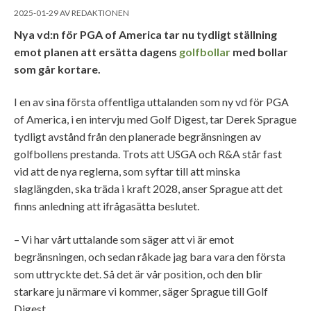
2025-01-29
AV
REDAKTIONEN
Nya vd:n för PGA of America tar nu tydligt ställning
emot planen att ersätta dagens
golfbollar
med bollar
som går kortare.
I en av sina första offentliga uttalanden som ny vd för PGA
of America, i en intervju med Golf Digest, tar Derek Sprague
tydligt avstånd från den planerade begränsningen av
golfbollens prestanda. Trots att USGA och R&A står fast
vid att de nya reglerna, som syftar till att minska
slaglängden, ska träda i kraft 2028, anser Sprague att det
finns anledning att ifrågasätta beslutet.
– Vi har vårt uttalande som säger att vi är emot
begränsningen, och sedan råkade jag bara vara den första
som uttryckte det. Så det är vår position, och den blir
starkare ju närmare vi kommer, säger Sprague till Golf
Digest