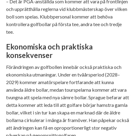
– Det är PGA-anställda som kommer att vara på frontlinjen
och upprätthålla reglerna vid klubbmästerskap över vilken
boll som spelas. Klubbpersonal kommer att behöva
kontrollera golfbollar på första tee, andra tee och tredje
tee.
Ekonomiska och praktiska
konsekvenser
Förändringen av golfbollen innebär också praktiska och
ekonomiska utmaningar. Under en tvåårsperiod (2028–
2029) kommer amatörspelare fortfarande att kunna
använda äldre bollar, medan tourspelarna kommer att vara
tvungna att spela med nya sämre bollar. Sprague befarar att
detta kommer att leda till att golfare börjar hamstra gamla
bollar, vilket i sin tur kan skapa en marknad där de äldre
bollarna cirkulerar i många år framöver. Han påpekar också
att ändringen kan få en oproportionerligt stor negativ
påverkan på genomsnittsgolfaren.