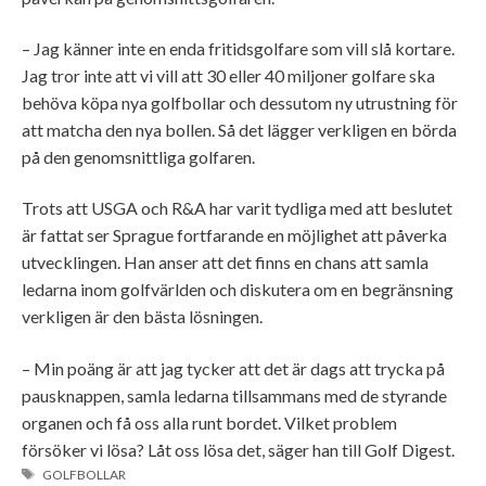
– Jag känner inte en enda fritidsgolfare som vill slå kortare.
Jag tror inte att vi vill att 30 eller 40 miljoner golfare ska
behöva köpa nya golfbollar och dessutom ny utrustning för
att matcha den nya bollen. Så det lägger verkligen en börda
på den genomsnittliga golfaren.
Trots att USGA och R&A har varit tydliga med att beslutet
är fattat ser Sprague fortfarande en möjlighet att påverka
utvecklingen. Han anser att det finns en chans att samla
ledarna inom golfvärlden och diskutera om en begränsning
verkligen är den bästa lösningen.
– Min poäng är att jag tycker att det är dags att trycka på
pausknappen, samla ledarna tillsammans med de styrande
organen och få oss alla runt bordet. Vilket problem
försöker vi lösa? Låt oss lösa det, säger han till Golf Digest.
ETIKETTER
GOLFBOLLAR