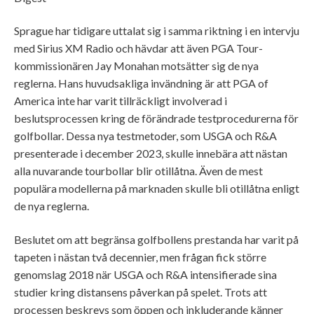
Sprague har tidigare uttalat sig i samma riktning i en intervju
med Sirius XM Radio och hävdar att även PGA Tour-
kommissionären Jay Monahan motsätter sig de nya
reglerna. Hans huvudsakliga invändning är att PGA of
America inte har varit tillräckligt involverad i
beslutsprocessen kring de förändrade testprocedurerna för
golfbollar. Dessa nya testmetoder, som USGA och R&A
presenterade i december 2023, skulle innebära att nästan
alla nuvarande tourbollar blir otillåtna. Även de mest
populära modellerna på marknaden skulle bli otillåtna enligt
de nya reglerna.
Beslutet om att begränsa golfbollens prestanda har varit på
tapeten i nästan två decennier, men frågan fick större
genomslag 2018 när USGA och R&A intensifierade sina
studier kring distansens påverkan på spelet. Trots att
processen beskrevs som öppen och inkluderande känner