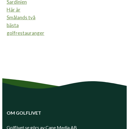
Sardinien
Här är
Smålands två
bästa
golfrestauranger
OM GOLFLIVET
Golflivet.se görs av Cape Media AB