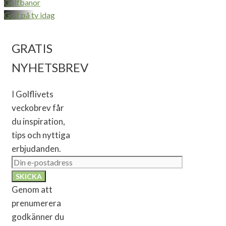
Golfbanor
Golf på tv idag
GRATIS
NYHETSBREV
I Golflivets
veckobrev får
du inspiration,
tips och nyttiga
erbjudanden.
Genom att
prenumerera
godkänner du