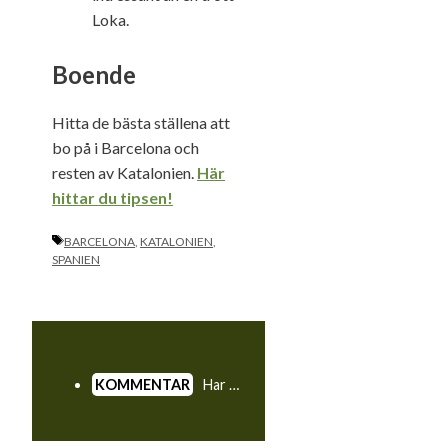
Loka.
Boende
Hitta de bästa ställena att
bo på i Barcelona och
resten av Katalonien.
Här
hittar du tipsen!
ETIKETTER
BARCELONA
,
KATALONIEN
,
SPANIEN
Har man en fantastisk stad som Barcelona i grannskapet kan det vara svårt att sticka ut som golfregion, men Katalonien bjuder på så mycket mer än stränder och fest om du bara kikar runt hörnet.