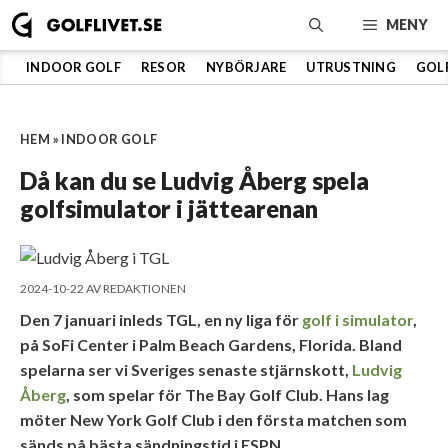
Hoppa
MENY
till
innehåll
INDOOR GOLF
RESOR
NYBÖRJARE
UTRUSTNING
GOL
HEM
»
INDOOR GOLF
Då kan du se Ludvig Åberg spela
golfsimulator i jättearenan
2024-10-22
AV
REDAKTIONEN
Den 7 januari inleds TGL, en ny liga för
golf i simulator
,
på SoFi Center i Palm Beach Gardens, Florida. Bland
spelarna ser vi Sveriges senaste stjärnskott,
Ludvig
Åberg
, som spelar för The Bay Golf Club. Hans lag
möter New York Golf Club i den första matchen som
sänds på bästa sändningstid i ESPN.