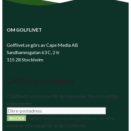
OM GOLFLIVET
Golflivet.se görs av Cape Media AB
Sandhamnsgatan 63 C, 2 tr
115 28 Stockholm
Golflivets veckobrev
I Golflivets veckobrev får du inspiration, tips och nyttiga
erbjudanden.
Genom att prenumerera godkänner du att vi
hanterar dina uppgifter enligt Golflivets