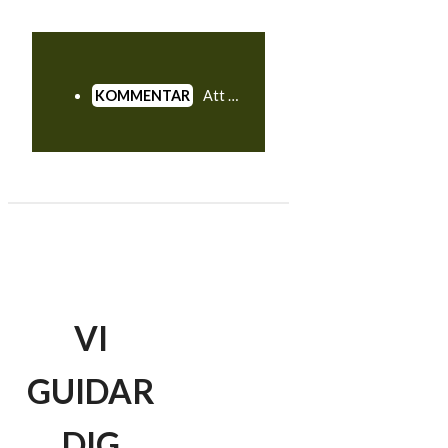
Att köpa golfutrustning kan vara en djungel för dig som inte orkat sätta sig in i alla tekniska termer. Här tittar vi närmare på termer som du kan stöta på när du ska köpa golfbollar.
VI
GUIDAR
DIG