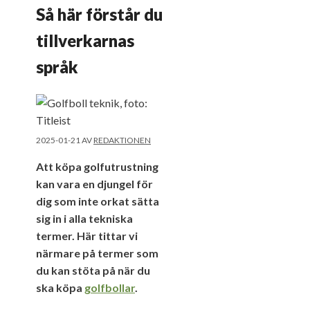
Så här förstår du
tillverkarnas
språk
2025-01-21
AV
REDAKTIONEN
Att köpa golfutrustning
kan vara en djungel för
dig som inte orkat sätta
sig in i alla tekniska
termer. Här tittar vi
närmare på termer som
du kan stöta på när du
ska köpa
golfbollar
.