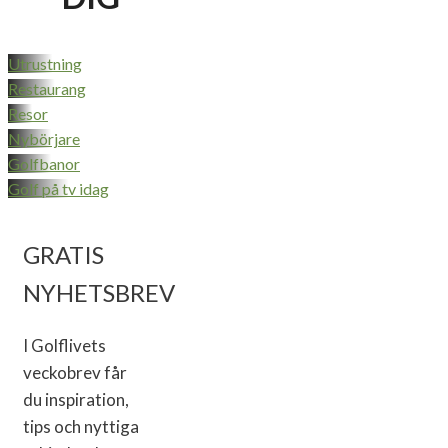
Utrustning
Restaurang
Resor
Nybörjare
Golfbanor
Golf på tv idag
GRATIS
NYHETSBREV
I Golflivets
veckobrev får
du inspiration,
tips och nyttiga