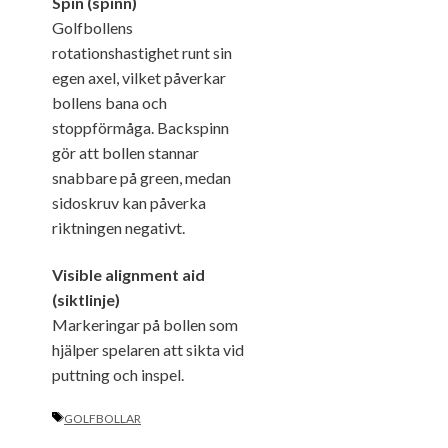
Spin (spinn)
Golfbollens
rotationshastighet runt sin
egen axel, vilket påverkar
bollens bana och
stoppförmåga. Backspinn
gör att bollen stannar
snabbare på green, medan
sidoskruv kan påverka
riktningen negativt.
Visible alignment aid
(siktlinje)
Markeringar på bollen som
hjälper spelaren att sikta vid
puttning och inspel.
ETIKETTER
GOLFBOLLAR