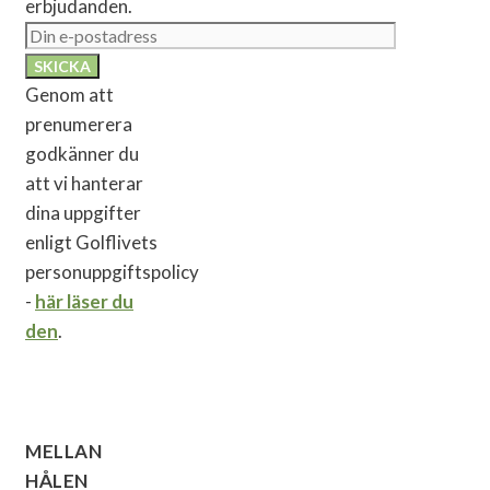
erbjudanden.
Genom att
prenumerera
godkänner du
att vi hanterar
dina uppgifter
enligt Golflivets
personuppgiftspolicy
-
här läser du
den
.
MELLAN
HÅLEN