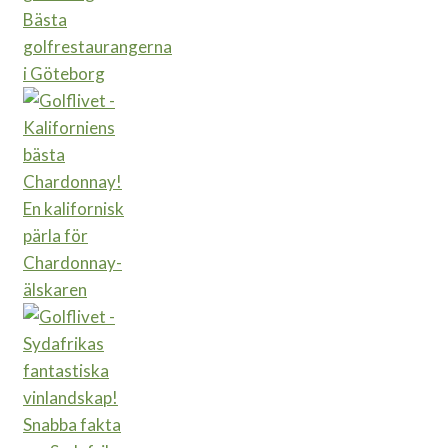
Bästa
golfrestaurangerna
i Göteborg
En kalifornisk
pärla för
Chardonnay-
älskaren
Snabba fakta