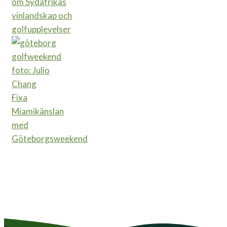
om Sydafrikas
vinlandskap och
golfupplevelser
Fixa
Miamikänslan
med
Göteborgsweekend