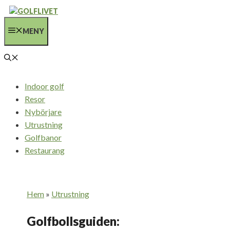
Hoppa
till
MENY
innehåll
Indoor golf
Resor
Nybörjare
Utrustning
Golfbanor
Restaurang
Hem
»
Utrustning
Golfbollsguiden: