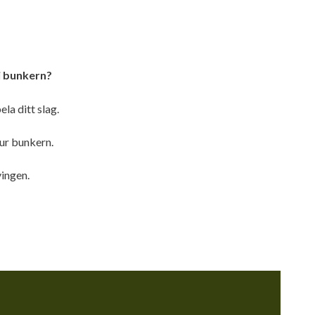
 i bunkern?
la ditt slag.
 ur bunkern.
vingen.