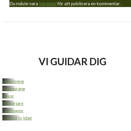
Du måste vara
inloggad
för att publicera en kommentar.
VI GUIDAR DIG
Utrustning
Restaurang
Resor
Nybörjare
Golfbanor
Golf på tv idag