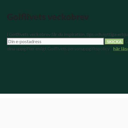
Golflivets veckobrev
I Golflivets veckobrev får du inspiration, tips och nyttiga erbj
G
dina uppgifter enligt Golflivets personuppgiftspolicy -
här läs