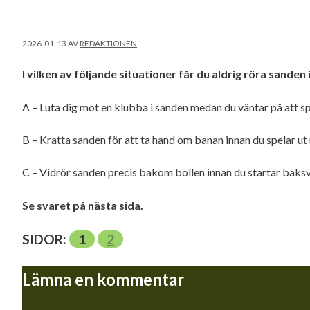
2026-01-13
AV
REDAKTIONEN
I vilken av följande situationer får du aldrig röra sanden
A – Luta dig mot en klubba i sanden medan du väntar på att spe
B – Kratta sanden för att ta hand om banan innan du spelar ut
C – Vidrör sanden precis bakom bollen innan du startar baks
Se svaret på nästa sida.
SIDOR:
1
2
Lämna en kommentar