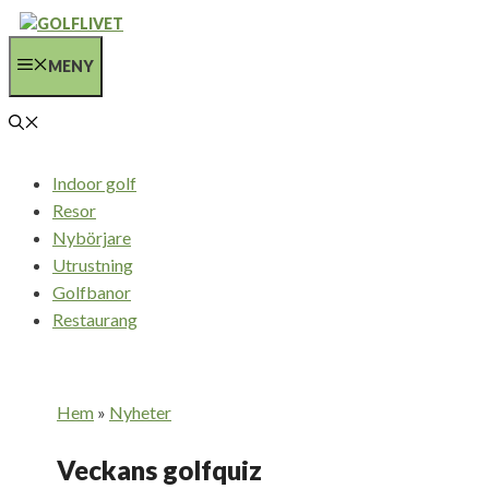
Hoppa
till
MENY
innehåll
Indoor golf
Resor
Nybörjare
Utrustning
Golfbanor
Restaurang
Hem
»
Nyheter
Veckans golfquiz