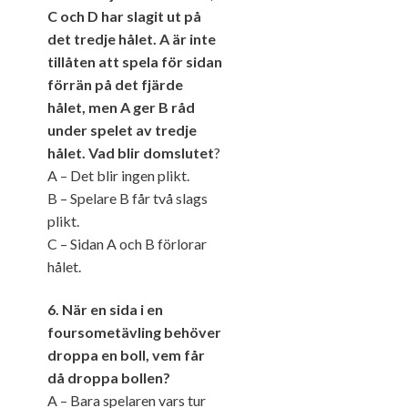
C och D har slagit ut på
det tredje hålet. A är inte
tillåten att spela för sidan
förrän på det fjärde
hålet, men A ger B råd
under spelet av tredje
hålet. Vad blir domslutet
?
A – Det blir ingen plikt.
B – Spelare B får två slags
plikt.
C – Sidan A och B förlorar
hålet.
6. När en sida i en
foursometävling behöver
droppa en boll, vem får
då droppa bollen?
A – Bara spelaren vars tur