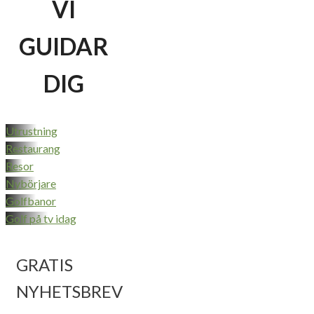
VI
GUIDAR
DIG
Utrustning
Restaurang
Resor
Nybörjare
Golfbanor
Golf på tv idag
GRATIS
NYHETSBREV