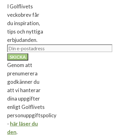
I Golflivets
veckobrev får
du inspiration,
tips och nyttiga
erbjudanden.
Genom att
prenumerera
godkänner du
att vi hanterar
dina uppgifter
enligt Golflivets
personuppgiftspolicy
-
här läser du
den
.