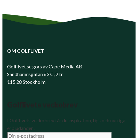
OM GOLFLIVET
Golflivet.se görs av Cape Media AB
Sandhamnsgatan 63 C, 2 tr
115 28 Stockholm
Golflivets veckobrev
I Golflivets veckobrev får du inspiration, tips och nyttiga
erbjudanden.