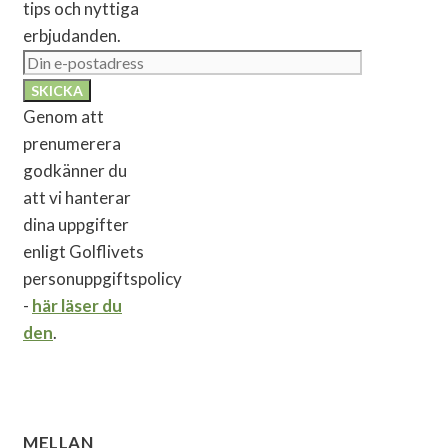
tips och nyttiga
erbjudanden.
Genom att
prenumerera
godkänner du
att vi hanterar
dina uppgifter
enligt Golflivets
personuppgiftspolicy
-
här läser du
den
.
MELLAN