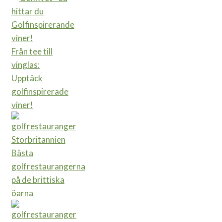
Från tee till
vinglas:
Upptäck
golfinspirerade
viner!
Bästa
golfrestaurangerna
på de brittiska
öarna