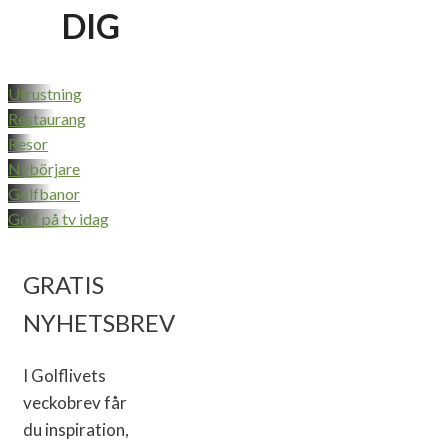
DIG
Utrustning
Restaurang
Resor
Nybörjare
Golfbanor
Golf på tv idag
GRATIS
NYHETSBREV
I Golflivets
veckobrev får
du inspiration,