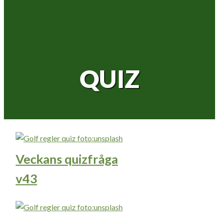
QUIZ
Veckans quizfråga
v43