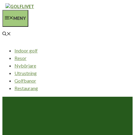
Hoppa
till
MENY
innehåll
Indoor golf
Resor
Nybörjare
Utrustning
Golfbanor
Restaurang