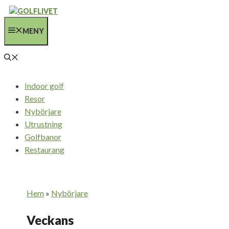
Hoppa
till
MENY
innehåll
Indoor golf
Resor
Nybörjare
Utrustning
Golfbanor
Restaurang
Hem
»
Nybörjare
Veckans