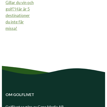
Gillar du vin och
golf? Här är 5
destinationer
du inte får
missa!
OM GOLFLIVET
Golflivet.se görs av Cape Media AB