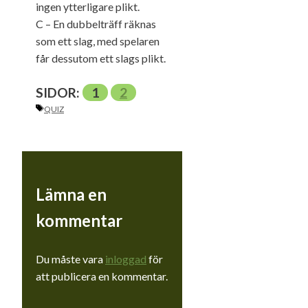
ingen ytterligare plikt.
C – En dubbelträff räknas
som ett slag, med spelaren
får dessutom ett slags plikt.
SIDOR:
1
2
ETIKETTER
QUIZ
Lämna en
kommentar
Du måste vara
inloggad
för
att publicera en kommentar.