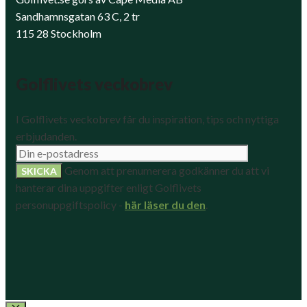
Sandhamnsgatan 63 C, 2 tr
115 28 Stockholm
Golflivets veckobrev
I Golflivets veckobrev får du inspiration, tips och nyttiga
erbjudanden.
Genom att prenumerera godkänner du att vi
hanterar dina uppgifter enligt Golflivets
personuppgiftspolicy -
här läser du den
.