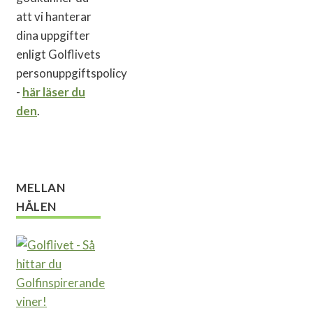
att vi hanterar
dina uppgifter
enligt Golflivets
personuppgiftspolicy
-
här läser du
den
.
MELLAN
HÅLEN