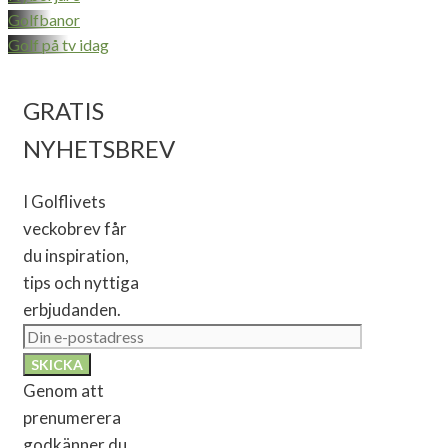
Golfbanor
Golf på tv idag
GRATIS
NYHETSBREV
I Golflivets
veckobrev får
du inspiration,
tips och nyttiga
erbjudanden.
Genom att
prenumerera
godkänner du