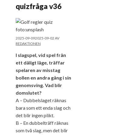
quizfråga v36
2025-09-09
2025-09-02
AV
REDAKTIONEN
I slagspel, vid spel från
ett dåligt läge, träffar
spelaren av misstag
bollen en andra gång i sin
genomsving. Vad blir
domslutet?
A – Dubbelslaget räknas
bara som ett enda slag och
det blir ingen plikt.
B – En dubbelträff räknas
som två slag, men det blir