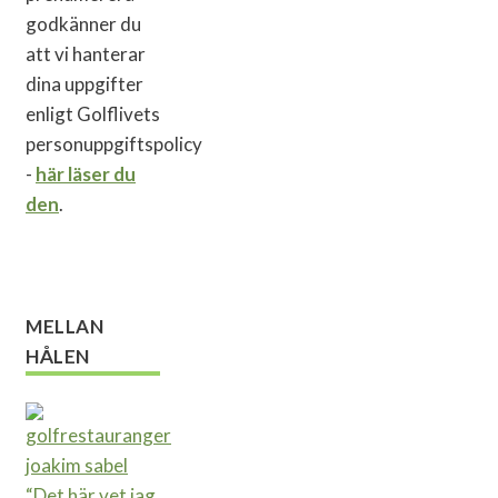
godkänner du
att vi hanterar
dina uppgifter
enligt Golflivets
personuppgiftspolicy
-
här läser du
den
.
MELLAN
HÅLEN
“Det här vet jag