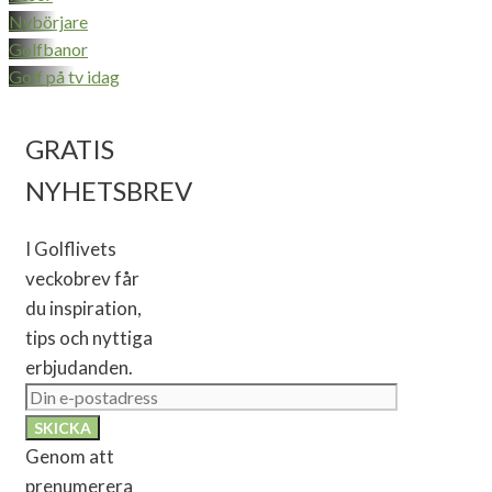
Nybörjare
Golfbanor
Golf på tv idag
GRATIS
NYHETSBREV
I Golflivets
veckobrev får
du inspiration,
tips och nyttiga
erbjudanden.
Genom att
prenumerera