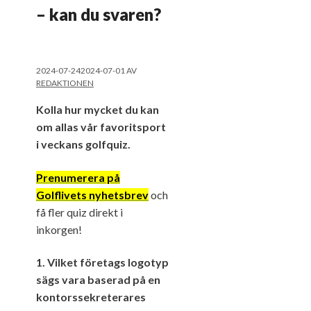
– kan du svaren?
2024-07-24
2024-07-01
AV
REDAKTIONEN
Kolla hur mycket du kan
om allas vår favoritsport
i veckans golfquiz.
Prenumerera på
Golflivets nyhetsbrev
och
få fler quiz direkt i
inkorgen!
1. Vilket företags logotyp
sägs vara baserad på en
kontorssekreterares