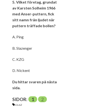
5. Vilket företag, grundat
av Karsten Solheim 1966
med Anser-puttern, fick
sitt namn från ljudet när
puttern träffade bollen?
A. Ping
B. Slazenger
C. KZG
D. Nickent
Du hittar svaren på nästa
sida.
SIDOR:
1
2
ETIKETTER
QUIZ