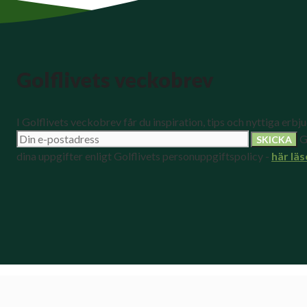
Golflivets veckobrev
I Golflivets veckobrev får du inspiration, tips och nyttiga erbj
G
dina uppgifter enligt Golflivets personuppgiftspolicy -
här läs