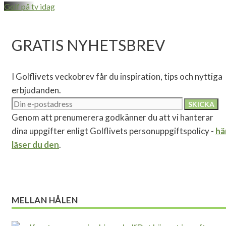
Golf på tv idag
GRATIS NYHETSBREV
I Golflivets veckobrev får du inspiration, tips och nyttiga
erbjudanden.
Genom att prenumerera godkänner du att vi hanterar
dina uppgifter enligt Golflivets personuppgiftspolicy -
hä
läser du den
.
MELLAN HÅLEN