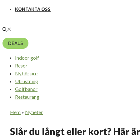
KONTAKTA OSS
DEALS
Indoor golf
Resor
Nybörjare
Utrustning
Golfbanor
Restaurang
Hem
»
Nyheter
Slår du långt eller kort? Här ä