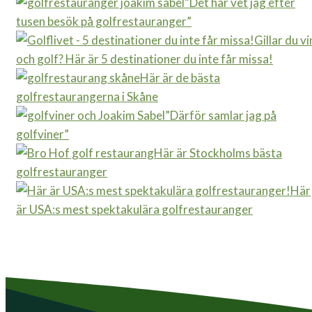
“Det här vet jag efter
tusen besök på golfrestauranger”
Gillar du vi
och golf? Här är 5 destinationer du inte får missa!
Här är de bästa
golfrestaurangerna i Skåne
”Därför samlar jag på
golfviner”
Här är Stockholms bästa
golfrestauranger
Här
är USA:s mest spektakulära golfrestauranger