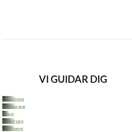
VI GUIDAR DIG
Utrustning
Restaurang
Resor
Nybörjare
Golfbanor