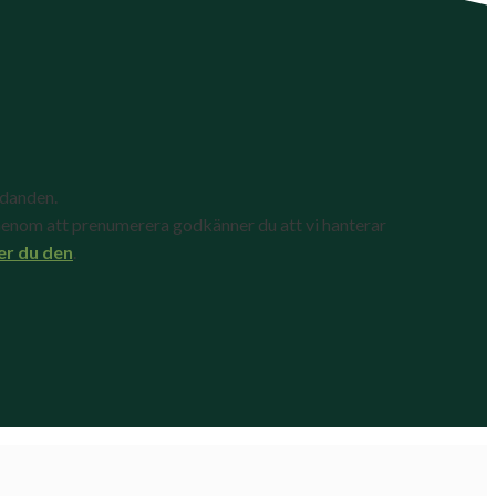
udanden.
enom att prenumerera godkänner du att vi hanterar
er du den
.