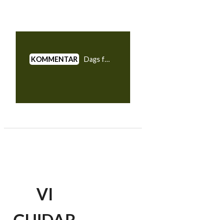
Dags för Ludvig Åbergs revansch efter andraplatsen på The Masters förra året. Du som är förvirrad av Viaplays tv-tablå och strömningsschema – titta hit!
VI