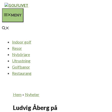
Hoppa
till
MENY
innehåll
Indoor golf
Resor
Nybörjare
Utrustning
Golfbanor
Restaurang
Hem
»
Nyheter
Ludvig Åberg på