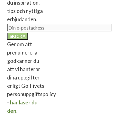
du inspiration,
tips och nyttiga
erbjudanden.
Genom att
prenumerera
godkänner du
att vi hanterar
dina uppgifter
enligt Golflivets
personuppgiftspolicy
-
här läser du
den
.