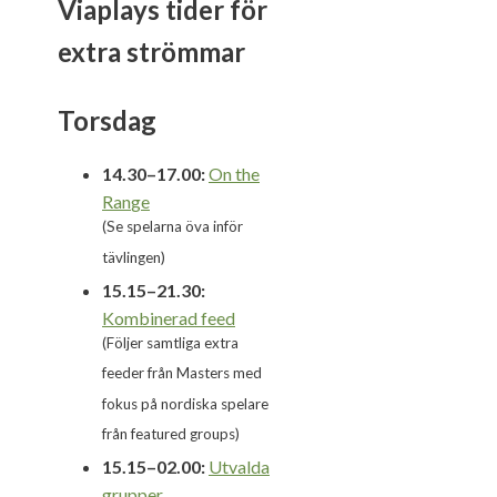
Viaplays tider för
extra strömmar
Torsdag
14.30–17.00:
On the
Ra
n
ge
(Se spelarna öva inför
tävlingen)
15.15–21.30:
Kombinerad feed
(Följer samtliga extra
feeder från Masters med
fokus på nordiska spelare
från featured groups)
15.15–02.00:
Utvalda
grup
p
er