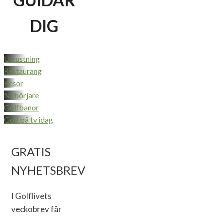
GUIDAR
DIG
Utrustning
Restaurang
Resor
Nybörjare
Golfbanor
Golf på tv idag
GRATIS
NYHETSBREV
I Golflivets
veckobrev får