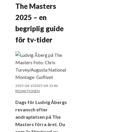
The Masters
2025 – en
begriplig guide
för tv-tider
2025-04-13
2025-04-13
AV
REDAKTIONEN
Dags för Ludvig Åbergs
revansch efter
andraplatsen på The
Masters förra året. Du
som är förvirrad av