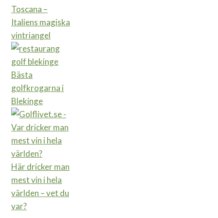
Toscana –
Italiens magiska
vintriangel
Bästa
golfkrogarna i
Blekinge
Här dricker man
mest vin i hela
världen – vet du
var?