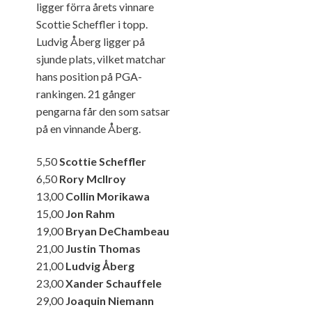
ligger förra årets vinnare
Scottie Scheffler i topp.
Ludvig Åberg ligger på
sjunde plats, vilket matchar
hans position på PGA-
rankingen. 21 gånger
pengarna får den som satsar
på en vinnande Åberg.
5,50
Scottie Scheffler
6,50
Rory McIlroy
13,00
Collin Morikawa
15,00
Jon Rahm
19,00
Bryan DeChambeau
21,00
Justin Thomas
21,00
Ludvig Åberg
23,00
Xander Schauffele
29,00
Joaquin Niemann