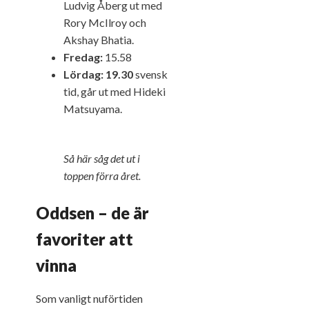
Ludvig Åberg ut med
Rory McIlroy och
Akshay Bhatia.
Fredag:
15.58
Lördag: 19.30
svensk
tid, går ut med Hideki
Matsuyama.
Så här såg det ut i
toppen förra året.
Oddsen – de är
favoriter att
vinna
Som vanligt nuförtiden