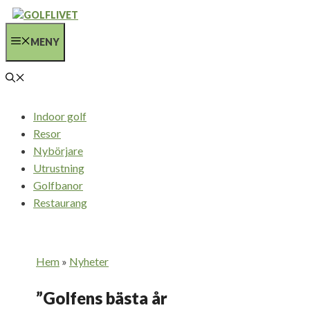
Hoppa
till
MENY
innehåll
Indoor golf
Resor
Nybörjare
Utrustning
Golfbanor
Restaurang
Hem
»
Nyheter
”Golfens bästa år