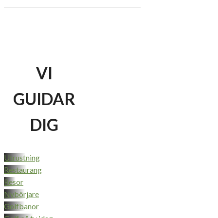
VI
GUIDAR
DIG
Utrustning
Restaurang
Resor
Nybörjare
Golfbanor