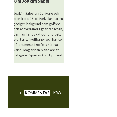
Om Joakim Sabel
Joakim Sabel är rådgivare och
krönikör på Golflivet. Han har en
gedigen bakgrund som golfpro
och entreprenör i golfbranschen,
där han har byggt och drivit ett
stort antal golfbanor och har koll
på det mesta i golfens härliga
värld. Idag är han bland annat
delägare i Sparren GK i Uppland.
KRÖNIKA. Med en rekordstor global skara av över 100 miljoner golfare är det tydligt att golfen aldrig har mått bättre. Sportens tillväxt speglas i allt från innovationer inom tekniken till engagerande upplevelser som lockar nya målgrupper, särskilt bland yngre generationer, skriver Golflivets Joakim Sabel.