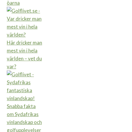
öarna
Här dricker man
mest vin i hela
världen – vet du
var?
Snabba fakta
om Sydafrikas
vinlandskap och
golfupplevelser