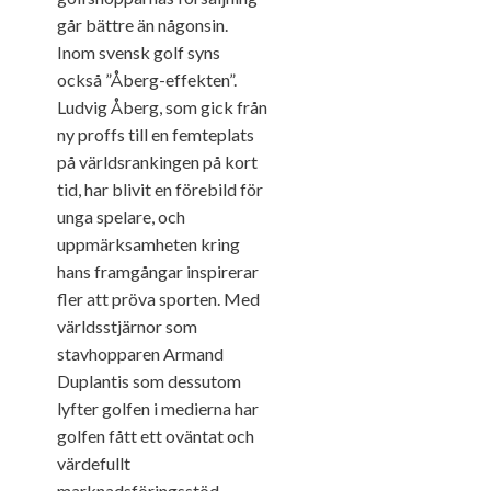
går bättre än någonsin.
Inom svensk golf syns
också ”Åberg-effekten”.
Ludvig Åberg, som gick från
ny proffs till en femteplats
på världsrankingen på kort
tid, har blivit en förebild för
unga spelare, och
uppmärksamheten kring
hans framgångar inspirerar
fler att pröva sporten. Med
världsstjärnor som
stavhopparen Armand
Duplantis som dessutom
lyfter golfen i medierna har
golfen fått ett oväntat och
värdefullt
marknadsföringsstöd​​​.