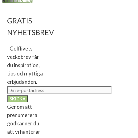
Golf på tv idag
GRATIS
NYHETSBREV
I Golflivets
veckobrev får
du inspiration,
tips och nyttiga
erbjudanden.
Genom att
prenumerera
godkänner du
att vi hanterar