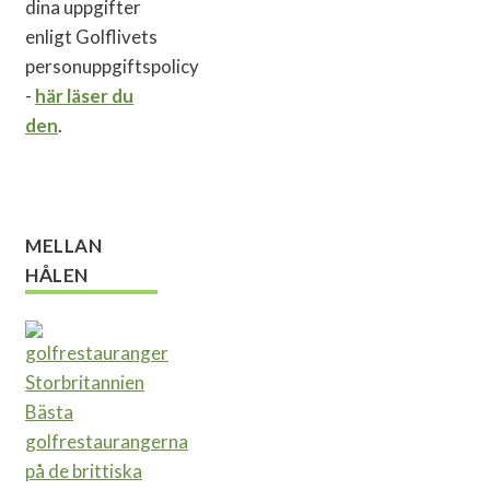
dina uppgifter
enligt Golflivets
personuppgiftspolicy
-
här läser du
den
.
MELLAN
HÅLEN
Bästa
golfrestaurangerna
på de brittiska