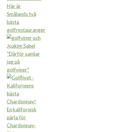
Här är
Smålands två
bästa
golfrestauranger
”Därför samlar
jag på
golfviner”
En kalifornisk
pärla för
Chardonnay-