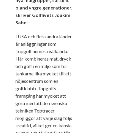
nya målgrupper, särskilt
bland yngre generationer,
skriver Golflivets Joakim
Sabel
.
I USA och flera andra länder
är anläggningar som
Topgolf numera välkända.
Här kombineras mat, dryck
och golf i en miljö som för
tankarna lika mycket till ett
nöjescentrum som en
golfklubb. Topgolfs
framgång har mycket att
göra med att den svenska
tekniken Toptracer
möjliggör att varje slag följs
i realtid, vilket ger en känsla
av spel och tävling även för