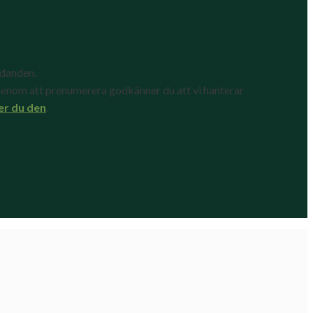
udanden.
enom att prenumerera godkänner du att vi hanterar
er du den
.