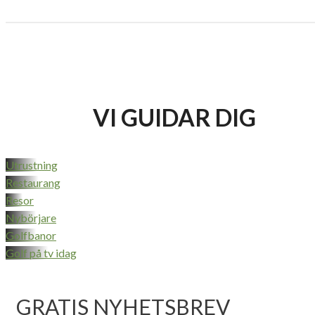
VI GUIDAR DIG
Utrustning
Restaurang
Resor
Nybörjare
Golfbanor
Golf på tv idag
GRATIS NYHETSBREV