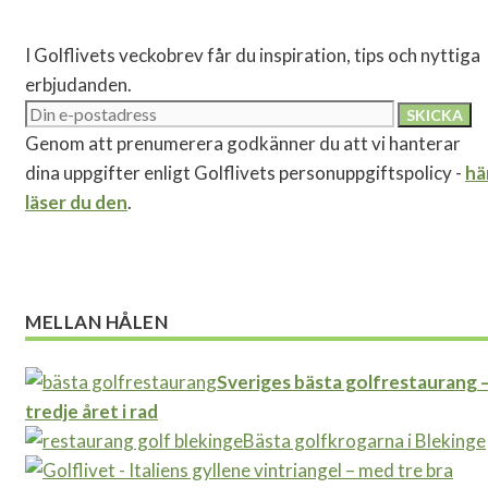
I Golflivets veckobrev får du inspiration, tips och nyttiga
erbjudanden.
Genom att prenumerera godkänner du att vi hanterar
dina uppgifter enligt Golflivets personuppgiftspolicy -
hä
läser du den
.
MELLAN HÅLEN
Sveriges bästa golfrestaurang 
tredje året i rad
Bästa golfkrogarna i Blekinge