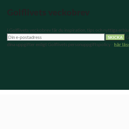
Golflivets veckobrev
I Golflivets veckobrev får du inspiration, tips och nyttiga erbj
G
dina uppgifter enligt Golflivets personuppgiftspolicy -
här läs