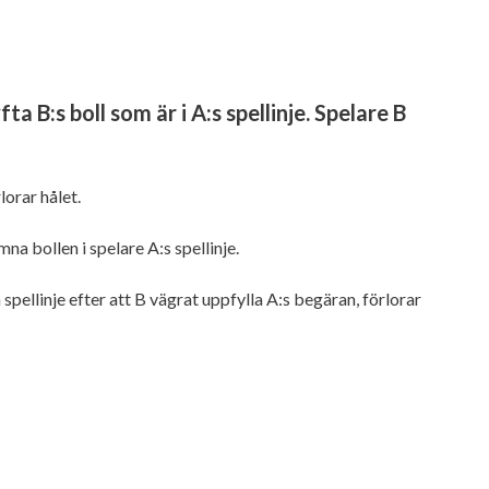
ta B:s boll som är i A:s spellinje. Spelare B
lorar hålet.
a bollen i spelare A:s spellinje.
 spellinje efter att B vägrat uppfylla A:s begäran, förlorar