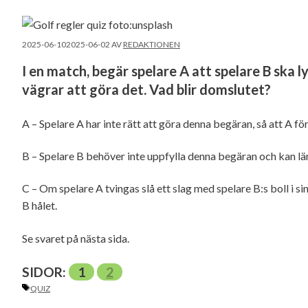
2025-06-10
2025-06-02
AV
REDAKTIONEN
I en match, begär spelare A att spelare B ska lyf
vägrar att göra det. Vad blir domslutet?
A – Spelare A har inte rätt att göra denna begäran, så att A för
B – Spelare B behöver inte uppfylla denna begäran och kan lämn
C – Om spelare A tvingas slå ett slag med spelare B:s boll i sin
B hålet.
Se svaret på nästa sida.
SIDOR:
1
2
ETIKETTER
QUIZ