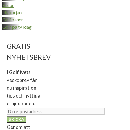
Resor
Nybörjare
Golfbanor
Golf på tv idag
GRATIS
NYHETSBREV
I Golflivets
veckobrev får
du inspiration,
tips och nyttiga
erbjudanden.
Genom att