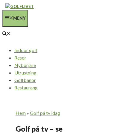
Hoppa
till
MENY
innehåll
Indoor golf
Resor
Nybörjare
Utrustning
Golfbanor
Restaurang
Hem
»
Golf på tv idag
Golf på tv – se