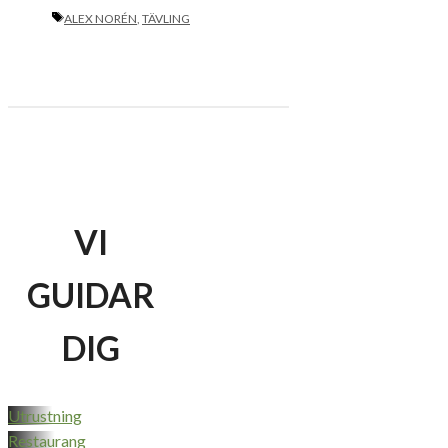
ETIKETTER
ALEX NORÉN
,
TÄVLING
VI
GUIDAR
DIG
Utrustning
Restaurang