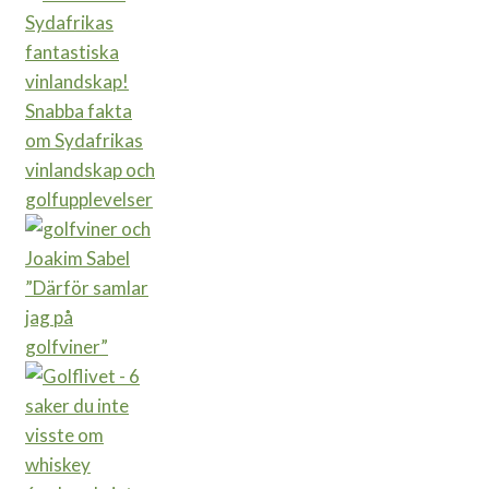
Snabba fakta
om Sydafrikas
vinlandskap och
golfupplevelser
”Därför samlar
jag på
golfviner”