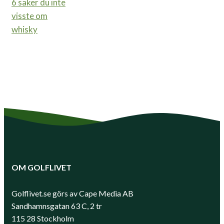
6 saker du inte
visste om
whisky
OM GOLFLIVET
Golflivet.se görs av Cape Media AB
Sandhamnsgatan 63 C, 2 tr
115 28 Stockholm