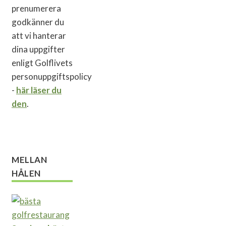
prenumerera
godkänner du
att vi hanterar
dina uppgifter
enligt Golflivets
personuppgiftspolicy
-
här läser du
den
.
MELLAN
HÅLEN