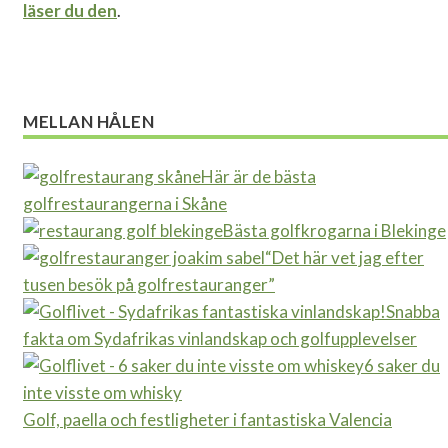
läser du den
.
MELLAN HÅLEN
Här är de bästa
golfrestaurangerna i Skåne
Bästa golfkrogarna i Blekinge
“Det här vet jag efter
tusen besök på golfrestauranger”
Snabba
fakta om Sydafrikas vinlandskap och golfupplevelser
6 saker du
inte visste om whisky
Golf, paella och festligheter i fantastiska Valencia