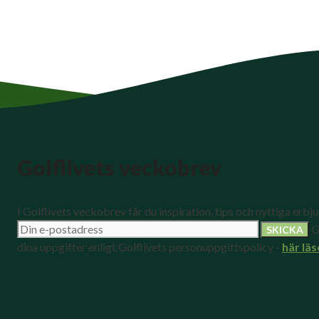
Golflivets veckobrev
I Golflivets veckobrev får du inspiration, tips och nyttiga erbj
G
dina uppgifter enligt Golflivets personuppgiftspolicy -
här läs