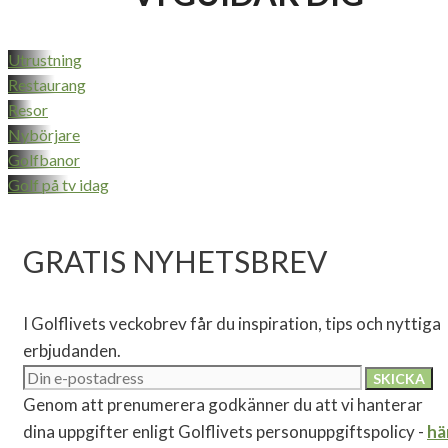
Utrustning
Restaurang
Resor
Nybörjare
Golfbanor
Golf på tv idag
GRATIS NYHETSBREV
I Golflivets veckobrev får du inspiration, tips och nyttiga
erbjudanden.
Genom att prenumerera godkänner du att vi hanterar
dina uppgifter enligt Golflivets personuppgiftspolicy -
hä