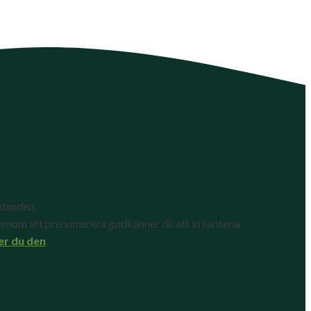
udanden.
enom att prenumerera godkänner du att vi hanterar
er du den
.