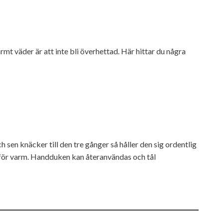
armt väder är att inte bli överhettad. Här hittar du några
 sen knäcker till den tre gånger så håller den sig ordentlig
t för varm. Handduken kan återanvändas och tål