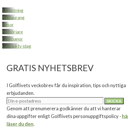
Utrustning
Restaurang
Resor
Nybörjare
Golfbanor
Golf på tv idag
GRATIS NYHETSBREV
I Golflivets veckobrev får du inspiration, tips och nyttiga
erbjudanden.
Genom att prenumerera godkänner du att vi hanterar
dina uppgifter enligt Golflivets personuppgiftspolicy -
hä
läser du den
.