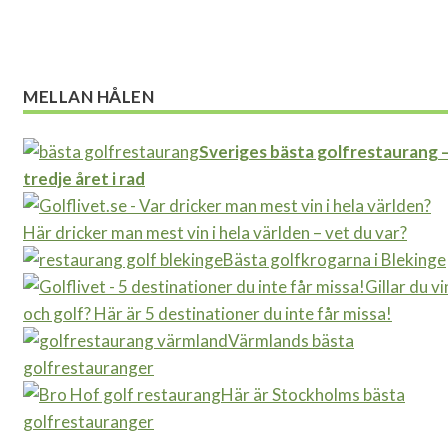
MELLAN HÅLEN
Sveriges bästa golfrestaurang 
tredje året i rad
Här dricker man mest vin i hela världen – vet du var?
Bästa golfkrogarna i Blekinge
Gillar du vi
och golf? Här är 5 destinationer du inte får missa!
Värmlands bästa
golfrestauranger
Här är Stockholms bästa
golfrestauranger