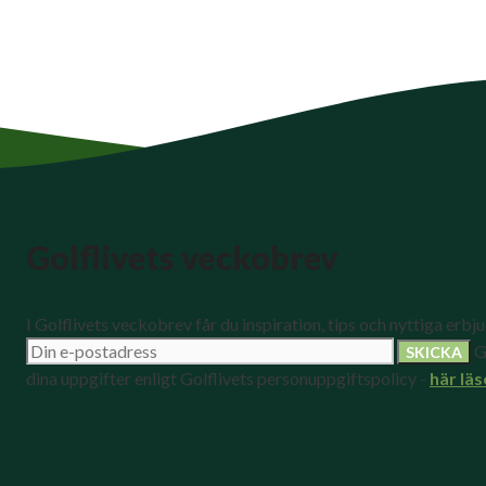
Golflivets veckobrev
I Golflivets veckobrev får du inspiration, tips och nyttiga erbj
G
dina uppgifter enligt Golflivets personuppgiftspolicy -
här läs