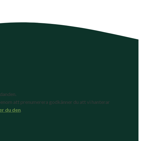
udanden.
enom att prenumerera godkänner du att vi hanterar
er du den
.