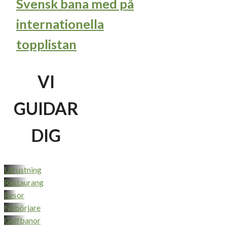
Svensk bana med på
internationella
topplistan
VI
GUIDAR
DIG
Utrustning
Restaurang
Resor
Nybörjare
Golfbanor