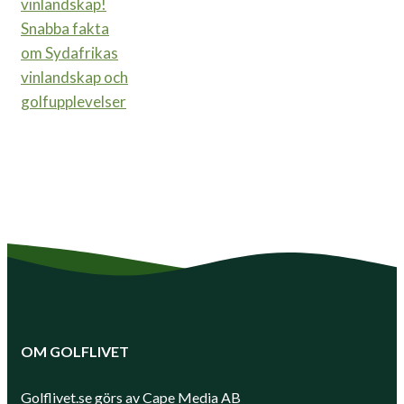
Snabba fakta
om Sydafrikas
vinlandskap och
golfupplevelser
OM GOLFLIVET
Golflivet.se görs av Cape Media AB