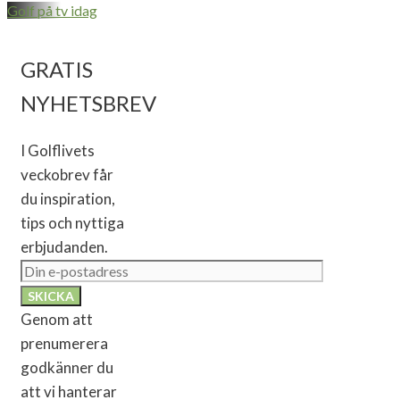
Golf på tv idag
GRATIS
NYHETSBREV
I Golflivets
veckobrev får
du inspiration,
tips och nyttiga
erbjudanden.
Genom att
prenumerera
godkänner du
att vi hanterar