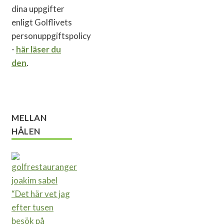
dina uppgifter
enligt Golflivets
personuppgiftspolicy
-
här läser du
den
.
MELLAN
HÅLEN
“Det här vet jag
efter tusen
besök på