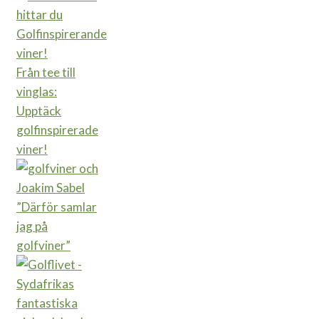
Från tee till
vinglas:
Upptäck
golfinspirerade
viner!
”Därför samlar
jag på
golfviner”