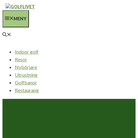
Hoppa
till
MENY
innehåll
Indoor golf
Resor
Nybörjare
Utrustning
Golfbanor
Restaurang