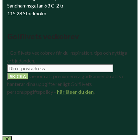
Sandhamnsgatan 63 C, 2 tr
115 28 Stockholm
Golflivets veckobrev
I Golflivets veckobrev får du inspiration, tips och nyttiga
erbjudanden.
Genom att prenumerera godkänner du att vi
hanterar dina uppgifter enligt Golflivets
personuppgiftspolicy -
här läser du den
.