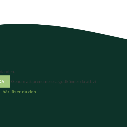
udanden.
Genom att prenumerera godkänner du att vi
 -
här läser du den
.