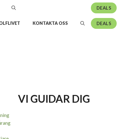
DEALS
OLFLIVET
KONTAKTA OSS
DEALS
VI GUIDAR DIG
tning
urang
jare