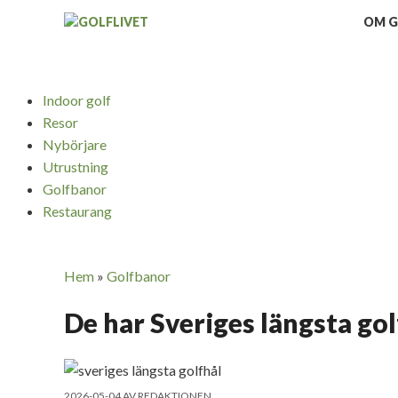
Hoppa
OM G
till
innehåll
Indoor golf
Resor
Nybörjare
Utrustning
Golfbanor
Restaurang
Hem
»
Golfbanor
De har Sveriges längsta gol
2026-05-04
AV
REDAKTIONEN