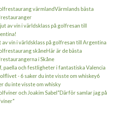
Värmlands bästa
frestauranger
 av vin i världsklass på golfresan till Argentina
Här är de bästa
frestaurangerna i Skåne
, paella och festligheter i fantastiska Valencia
6
er du inte visste om whisky
”Därför samlar jag på
fviner”