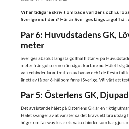
Vi har tidigare skrivit om både världens och Europa
Sverige mot dem? Här är Sveriges längsta golfhål, d
Par 6: Huvudstadens GK, Löv
meter
Sveriges absolut längsta golfhål hittar vi på Huvudsta
meter från gul tee men är något kortare nu. Hålet i sig 
vattenhinder lurar i mitten av banan och i de flesta fall 
är ett av få par 6-hål som finns i Sverige. Väl värt att tes
Par 5: Österlens GK, Djupad
Det avslutande hålet på Österlens GK är en riktig utmani
Hålet svänger av åt vänster så det krävs ett bra utslag fö
höger om fairway lurar ett vattenhinder som har gjort