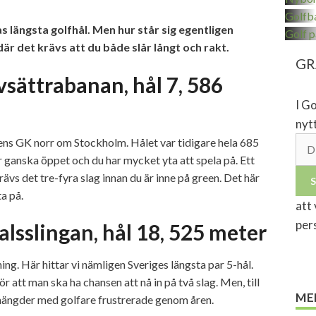
Golfb
s längsta golfhål. Men hur står sig egentligen
Golf p
är det krävs att du både slår långt och rakt.
GR
sättrabanan, hål 7, 586
I Go
nyt
dens GK norr om Stockholm. Hålet var tidigare hela 685
är ganska öppet och du har mycket yta att spela på. Ett
krävs det tre-fyra slag innan du är inne på green. Det här
ta på.
att 
per
alsslingan, hål 18, 525 meter
ng. Här hittar vi nämligen Sveriges längsta par 5-hål.
r att man ska ha chansen att nå in på två slag. Men, till
ME
 mängder med golfare frustrerade genom åren.