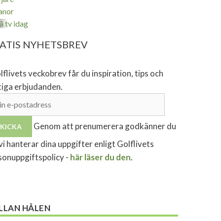
anor
å tv idag
ATIS NYHETSBREV
lflivets veckobrev får du inspiration, tips och
tiga erbjudanden.
Genom att prenumerera godkänner du
vi hanterar dina uppgifter enligt Golflivets
sonuppgiftspolicy -
här läser du den
.
LLAN HÅLEN