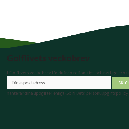
Golflivets veckobrev
I Golflivets veckobrev får du inspiration, tips och nyttiga erbj
hanterar dina uppgifter enligt Golflivets personuppgiftspolicy