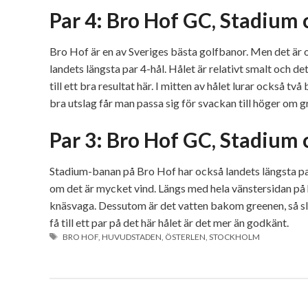
Par 4: Bro Hof GC, Stadium 
Bro Hof är en av Sveriges bästa golfbanor. Men det är
landets längsta par 4-hål. Hålet är relativt smalt och de
till ett bra resultat här. I mitten av hålet lurar också t
bra utslag får man passa sig för svackan till höger om g
Par 3: Bro Hof GC, Stadium 
Stadium-banan på Bro Hof har också landets längsta par 
om det är mycket vind. Längs med hela vänstersidan på h
knäsvaga. Dessutom är det vatten bakom greenen, så slå
få till ett par på det här hålet är det mer än godkänt.
ETIKETTER
BRO HOF
,
HUVUDSTADEN
,
ÖSTERLEN
,
STOCKHOLM