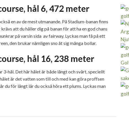
course, hål 6, 472 meter
gol
 också en av de mest utmanande. På Stadium-banan finns
t krävs att du håller dig på banan för att ha en god chans
vå bunkrar på varsin sida av fairway. Lyckas man få på ett
Njut
reen, den brukar nämligen sno åt sig många bollar.
gol
course, hål 16, 238 meter
Golf
3-hål. Det här hålet är både långt och svårt, speciellt
sak
ålet är det vatten som till och med kan göra proffsen
r du för långt lär du också höra ett plums. Lyckas man
gol