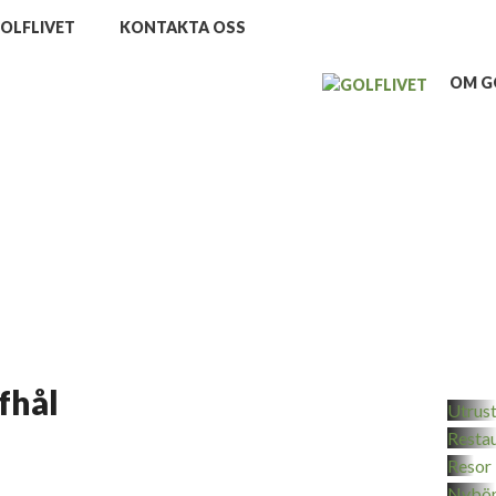
OLFLIVET
KONTAKTA OSS
OM G
fhål
Utrus
Resta
Resor
Nybör