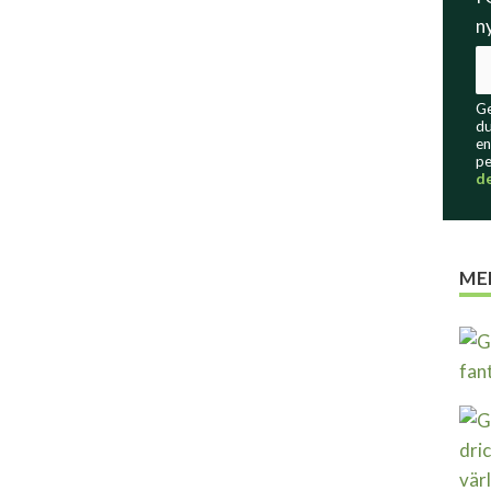
n
Ge
du
en
pe
d
ME