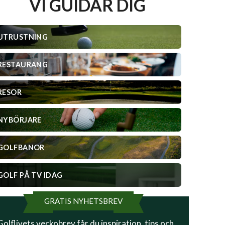
VI GUIDAR DIG
UTRUSTNING
RESTAURANG
RESOR
NYBÖRJARE
GOLFBANOR
GOLF PÅ TV IDAG
GRATIS NYHETSBREV
 Golflivets veckobrev får du inspiration, tips och