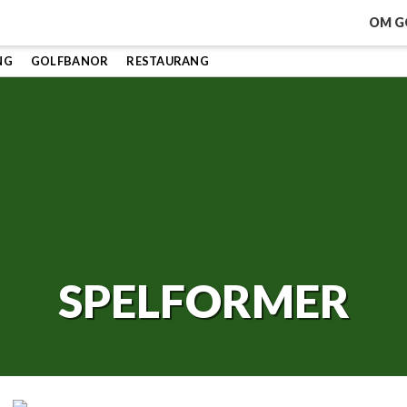
OM G
NG
GOLFBANOR
RESTAURANG
SPELFORMER