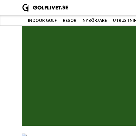
Hoppa
till
innehåll
INDOOR GOLF
RESOR
NYBÖRJARE
UTRUSTNI