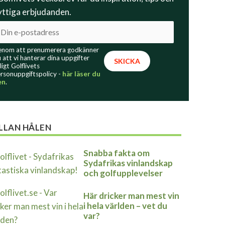
yttiga erbjudanden.
nom att prenumerera godkänner
 att vi hanterar dina uppgifter
ligt Golflivets
rsonuppgiftspolicy -
här läser du
en
.
LLAN HÅLEN
Snabba fakta om
Sydafrikas vinlandskap
och golfupplevelser
Här dricker man mest vin
i hela världen – vet du
var?