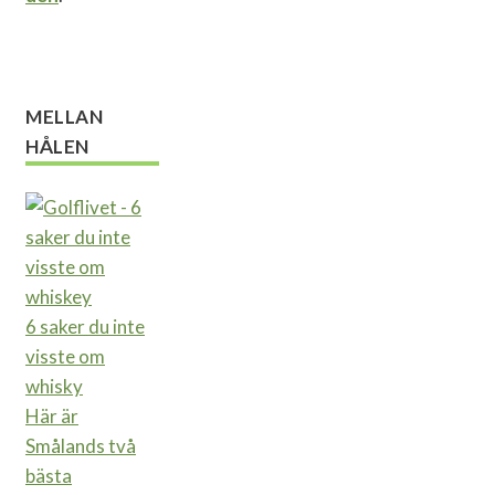
MELLAN
HÅLEN
6 saker du inte
visste om
whisky
Här är
Smålands två
bästa