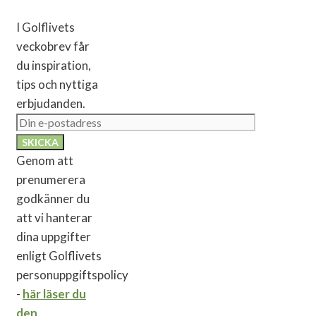
I Golflivets
veckobrev får
du inspiration,
tips och nyttiga
erbjudanden.
Genom att
prenumerera
godkänner du
att vi hanterar
dina uppgifter
enligt Golflivets
personuppgiftspolicy
-
här läser du
den
.