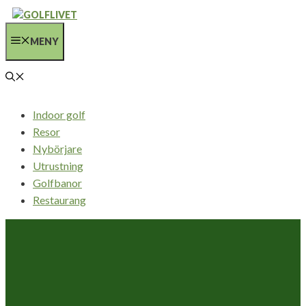
Hoppa
till
MENY
innehåll
Indoor golf
Resor
Nybörjare
Utrustning
Golfbanor
Restaurang