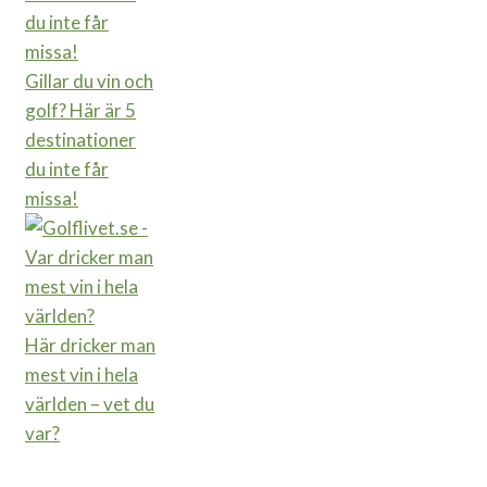
Gillar du vin och
golf? Här är 5
destinationer
du inte får
missa!
Här dricker man
mest vin i hela
världen – vet du
var?