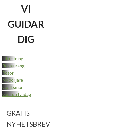
VI
GUIDAR
DIG
Utrustning
Restaurang
Resor
Nybörjare
Golfbanor
Golf på tv idag
GRATIS
NYHETSBREV