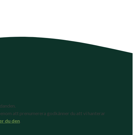
udanden.
enom att prenumerera godkänner du att vi hanterar
er du den
.