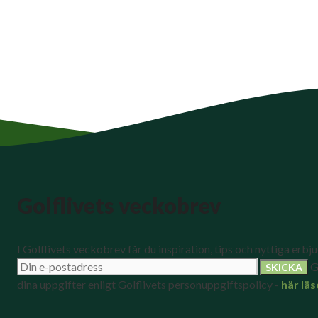
Golflivets veckobrev
I Golflivets veckobrev får du inspiration, tips och nyttiga erbj
G
dina uppgifter enligt Golflivets personuppgiftspolicy -
här läs