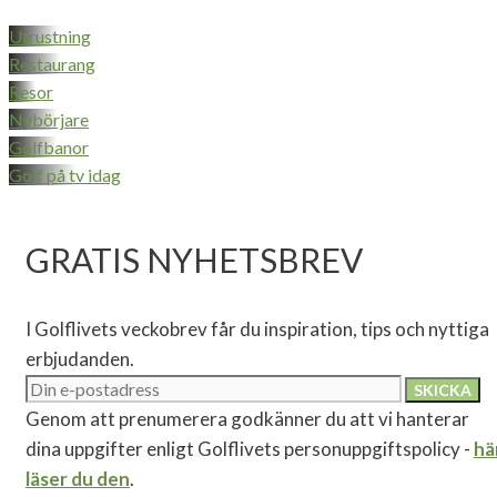
Utrustning
Restaurang
Resor
Nybörjare
Golfbanor
Golf på tv idag
GRATIS NYHETSBREV
I Golflivets veckobrev får du inspiration, tips och nyttiga
erbjudanden.
Genom att prenumerera godkänner du att vi hanterar
dina uppgifter enligt Golflivets personuppgiftspolicy -
hä
läser du den
.