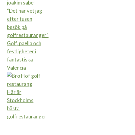
“Det här vet jag
efter tusen
besök på
golfrestauranger”
Golf, paella och
festligheter i
fantastiska
Valencia
Här är
Stockholms
bästa
golfrestauranger