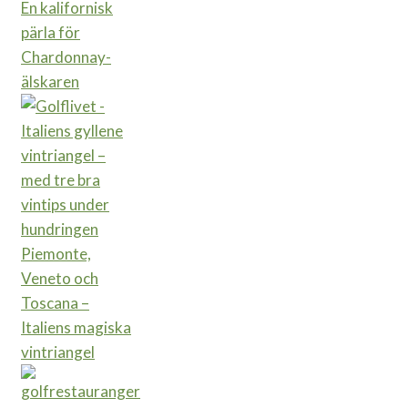
En kalifornisk
pärla för
Chardonnay-
älskaren
Piemonte,
Veneto och
Toscana –
Italiens magiska
vintriangel