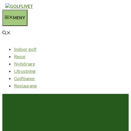
Hoppa
till
MENY
innehåll
Indoor golf
Resor
Nybörjare
Utrustning
Golfbanor
Restaurang