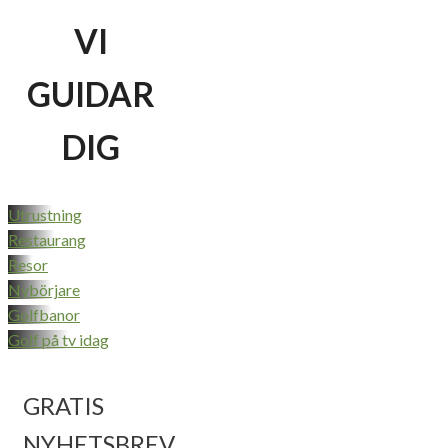
VI
GUIDAR
DIG
Utrustning
Restaurang
Resor
Nybörjare
Golfbanor
Golf på tv idag
GRATIS
NYHETSBREV