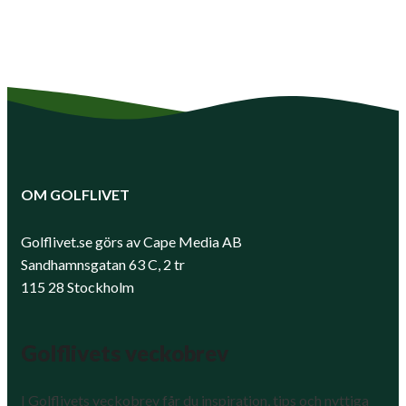
OM GOLFLIVET
Golflivet.se görs av Cape Media AB
Sandhamnsgatan 63 C, 2 tr
115 28 Stockholm
Golflivets veckobrev
I Golflivets veckobrev får du inspiration, tips och nyttiga