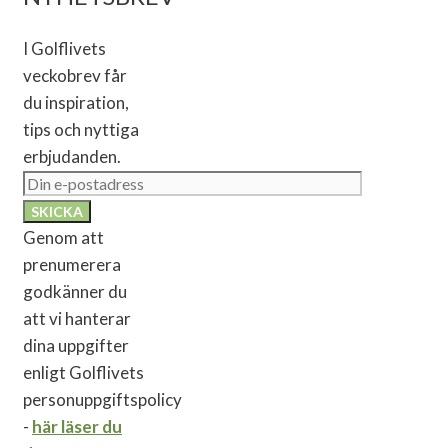
I Golflivets
veckobrev får
du inspiration,
tips och nyttiga
erbjudanden.
Genom att
prenumerera
godkänner du
att vi hanterar
dina uppgifter
enligt Golflivets
personuppgiftspolicy
-
här läser du