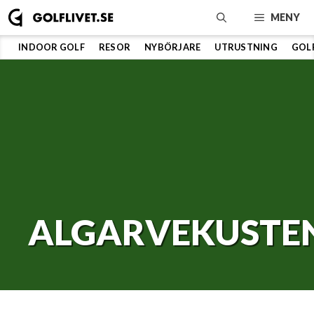
Hoppa
MENY
till
innehåll
INDOOR GOLF
RESOR
NYBÖRJARE
UTRUSTNING
GOL
ALGARVEKUSTE