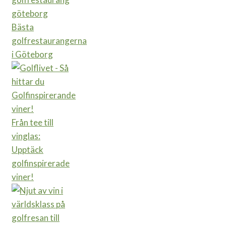
Bästa
golfrestaurangerna
i Göteborg
Från tee till
vinglas:
Upptäck
golfinspirerade
viner!