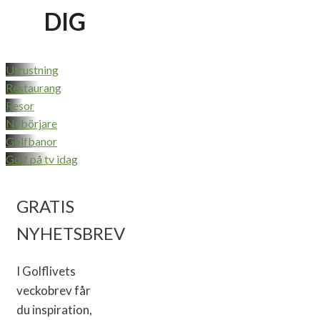
DIG
Utrustning
Restaurang
Resor
Nybörjare
Golfbanor
Golf på tv idag
GRATIS
NYHETSBREV
I Golflivets
veckobrev får
du inspiration,