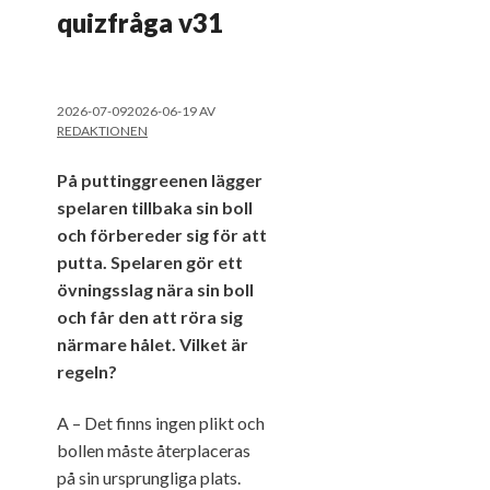
quizfråga v31
2026-07-09
2026-06-19
AV
REDAKTIONEN
På puttinggreenen lägger
spelaren tillbaka sin boll
och förbereder sig för att
putta. Spelaren gör ett
övningsslag nära sin boll
och får den att röra sig
närmare hålet. Vilket är
regeln?
A – Det finns ingen plikt och
bollen måste återplaceras
på sin ursprungliga plats.