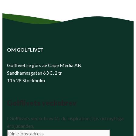
OM GOLFLIVET
Golflivet.se görs av Cape Media AB
Sandhamnsgatan 63 C, 2 tr
115 28 Stockholm
Golflivets veckobrev
I Golflivets veckobrev får du inspiration, tips och nyttiga
erbjudanden.