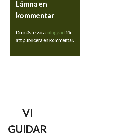
Lämna en
kommentar
Du måste vara
inloggad
för
att publicera en kommentar.
VI
GUIDAR