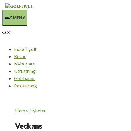
Hoppa
till
MENY
innehåll
Indoor golf
Resor
Nybörjare
Utrustning
Golfbanor
Restaurang
Hem
»
Nyheter
Veckans