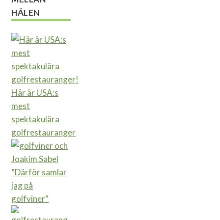
HÅLEN
Här är USA:s
mest
spektakulära
golfrestauranger
”Därför samlar
jag på
golfviner”