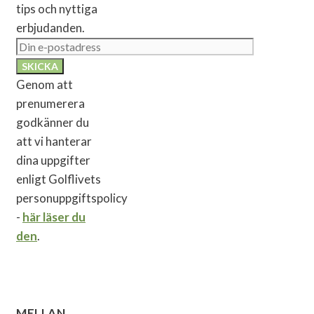
tips och nyttiga
erbjudanden.
Genom att
prenumerera
godkänner du
att vi hanterar
dina uppgifter
enligt Golflivets
personuppgiftspolicy
-
här läser du
den
.
MELLAN