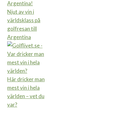
Njut av vin i
världsklass på
golfresan till
Argentina
Här dricker man
mest vin i hela
världen – vet du
var?