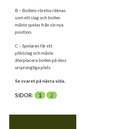
B – Bollens rörelse räknas
som ett slag och bollen
måste spelas från sin nya
position.
C – Spelaren får ett
pliktslag och måste
återplacera bollen på dess
ursprungliga plats.
Se svaret på nästa sida.
SIDOR:
1
2