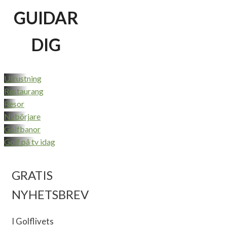
GUIDAR
DIG
Utrustning
Restaurang
Resor
Nybörjare
Golfbanor
Golf på tv idag
GRATIS
NYHETSBREV
I Golflivets