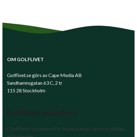
OM GOLFLIVET
Golflivet.se görs av Cape Media AB
Sandhamnsgatan 63 C, 2 tr
115 28 Stockholm
Golflivets veckobrev
I Golflivets veckobrev får du inspiration, tips och nyttiga
erbjudanden.