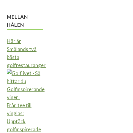
MELLAN
HÅLEN
Här är
Smålands två
bästa
golfrestauranger
Från tee till
vinglas:
Upptäck
golfinspirerade