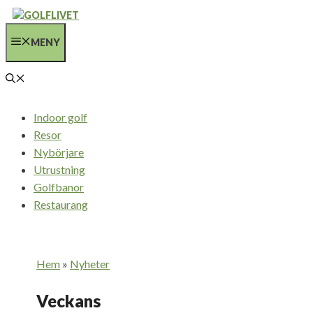
Hoppa
till
MENY
innehåll
Indoor golf
Resor
Nybörjare
Utrustning
Golfbanor
Restaurang
Hem
»
Nyheter
Veckans