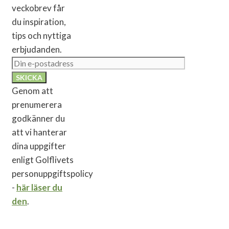
veckobrev får
du inspiration,
tips och nyttiga
erbjudanden.
Genom att
prenumerera
godkänner du
att vi hanterar
dina uppgifter
enligt Golflivets
personuppgiftspolicy
-
här läser du
den
.