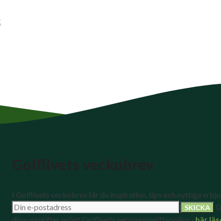
t
Golflivets veckobrev
I Golflivets veckobrev får du inspiration, tips och nyttiga erbj
G
dina uppgifter enligt Golflivets personuppgiftspolicy -
här läs