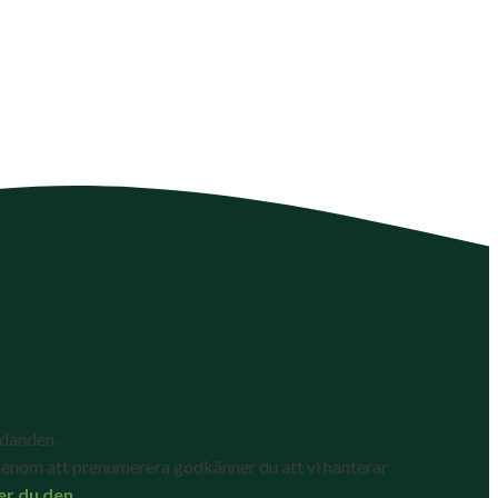
udanden.
enom att prenumerera godkänner du att vi hanterar
er du den
.