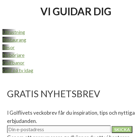
VI GUIDAR DIG
Utrustning
Restaurang
Resor
Nybörjare
Golfbanor
Golf på tv idag
GRATIS NYHETSBREV
I Golflivets veckobrev får du inspiration, tips och nyttiga
erbjudanden.