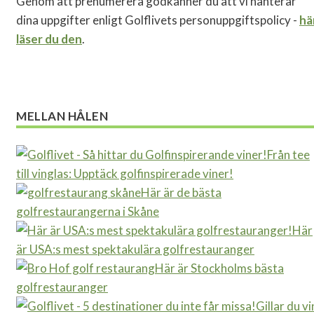
Genom att prenumerera godkänner du att vi hanterar
dina uppgifter enligt Golflivets personuppgiftspolicy -
hä
läser du den
.
MELLAN HÅLEN
Från tee
till vinglas: Upptäck golfinspirerade viner!
Här är de bästa
golfrestaurangerna i Skåne
Här
är USA:s mest spektakulära golfrestauranger
Här är Stockholms bästa
golfrestauranger
Gillar du vi