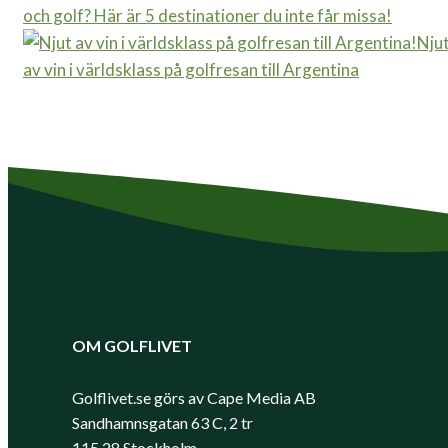
och golf? Här är 5 destinationer du inte får missa!
Nju
av vin i världsklass på golfresan till Argentina
OM GOLFLIVET
Golflivet.se görs av Cape Media AB
Sandhamnsgatan 63 C, 2 tr
115 28 Stockholm