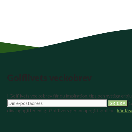
Golflivets veckobrev
I Golflivets veckobrev får du inspiration, tips och nyttiga erbj
G
dina uppgifter enligt Golflivets personuppgiftspolicy -
här läs