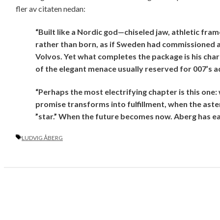
fler av citaten nedan:
“Built like a Nordic god—chiseled jaw, athletic f
rather than born, as if Sweden had commissioned 
Volvos. Yet what completes the package is his chari
of the elegant menace usually reserved for 007’s a
“Perhaps the most electrifying chapter is this one:
promise transforms into fulfillment, when the aster
”star.” When the future becomes now. Aberg has ea
ETIKETTER
LUDVIG ÅBERG