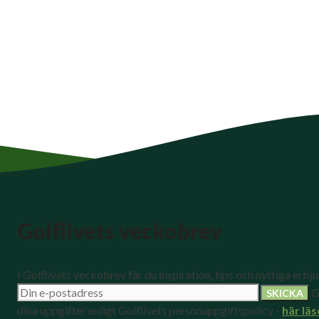
Golflivets veckobrev
I Golflivets veckobrev får du inspiration, tips och nyttiga erbj
G
dina uppgifter enligt Golflivets personuppgiftspolicy -
här läs