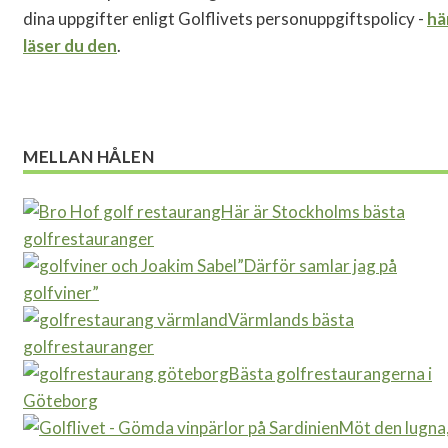
dina uppgifter enligt Golflivets personuppgiftspolicy -
hä
läser du den
.
MELLAN HÅLEN
Här är Stockholms bästa
golfrestauranger
”Därför samlar jag på
golfviner”
Värmlands bästa
golfrestauranger
Bästa golfrestaurangerna i
Göteborg
Möt den lugna