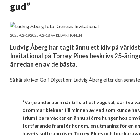
gud”
2025-02-19
2025-02-18
AV
REDAKTIONEN
Ludvig Åberg har tagit ännu ett kliv på värld
Invitational på Torrey Pines beskrivs 25-åring
är redan en av de bästa.
Så här skriver Golf Digest om Ludvig Åberg efter den senaste
“Varje underbarn når till slut ett vägskäl, där två v
drömmar bleknar till minnen av vad som kunde ha va
triumf bara väcker en ännu större hunger hos omv
fortfarande framför honom, en utmaning för en an
havets sol brann över Torrey Pines och tourkaravan