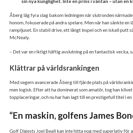
sin nya kunglighet. Inte en prins i väntan – utan en
Åberg låg fyra slag bakom ledningen när slutronden närmade
honom, fokuserade på andra spelare. Men när han sänkte en lån
rampljuset. En stabil drive, ett långt inspel och en iskall pu
McNealy.
– Det var en riktigt häftig avslutning på en fantastisk vecka, s
Klättrar på världsrankingen
Med segern avancerade Åberg till fjärde plats på världsranking
men logisk. Efter att ha dominerat som amatör, tog han klivet t
topplaceringar, och nu har han lagt till en prestigefull titel i 
“En maskin, golfens James Bon
Golf Digests Joel Beall kan inte hitta nog med superlativ för 