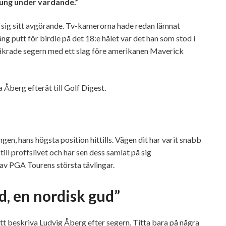
 kung under vardande.”
 sig sitt avgörande. Tv-kamerorna hade redan lämnat
g putt för birdie på det 18:e hålet var det han som stod i
tt säkrade segern med ett slag före amerikanen Maverick
a Åberg efteråt till Golf Digest.
en, hans högsta position hittills. Vägen dit har varit snabb
ill proffslivet och har sen dess samlat på sig
en av PGA Tourens största tävlingar.
d, en nordisk gud”
att beskriva Ludvig Åberg efter segern. Titta bara på några