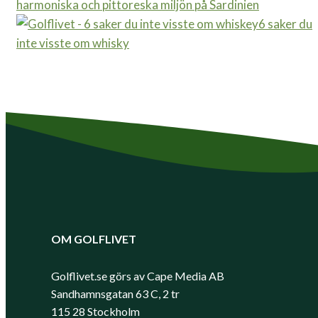
harmoniska och pittoreska miljön på Sardinien
6 saker du
inte visste om whisky
OM GOLFLIVET
Golflivet.se görs av Cape Media AB
Sandhamnsgatan 63 C, 2 tr
115 28 Stockholm