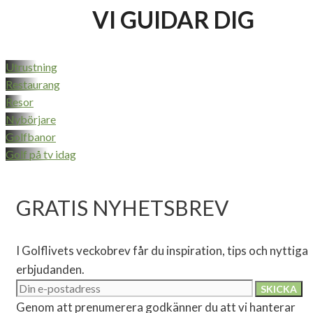
VI GUIDAR DIG
Utrustning
Restaurang
Resor
Nybörjare
Golfbanor
Golf på tv idag
GRATIS NYHETSBREV
I Golflivets veckobrev får du inspiration, tips och nyttiga
erbjudanden.
Genom att prenumerera godkänner du att vi hanterar