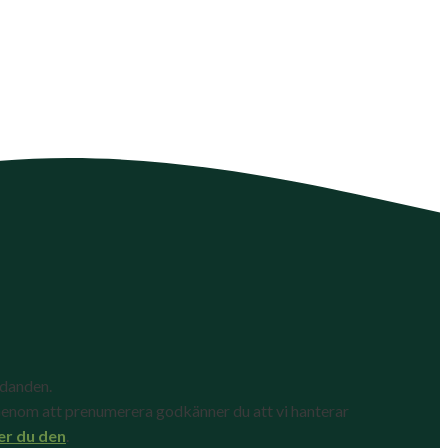
udanden.
enom att prenumerera godkänner du att vi hanterar
er du den
.