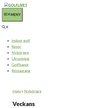
Hoppa
till
MENY
innehåll
Indoor golf
Resor
Nybörjare
Utrustning
Golfbanor
Restaurang
Hem
»
Nybörjare
Veckans