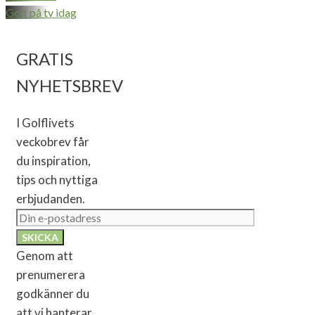
Golf på tv idag
GRATIS
NYHETSBREV
I Golflivets
veckobrev får
du inspiration,
tips och nyttiga
erbjudanden.
Genom att
prenumerera
godkänner du
att vi hanterar