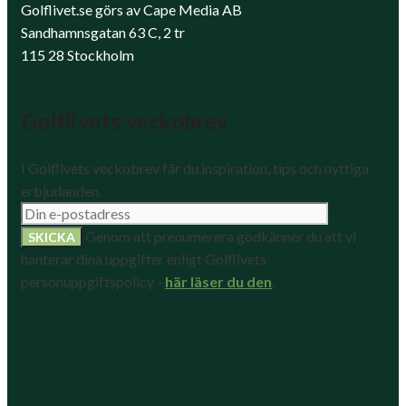
Golflivet.se görs av Cape Media AB
Sandhamnsgatan 63 C, 2 tr
115 28 Stockholm
Golflivets veckobrev
I Golflivets veckobrev får du inspiration, tips och nyttiga
erbjudanden.
Genom att prenumerera godkänner du att vi
hanterar dina uppgifter enligt Golflivets
personuppgiftspolicy -
här läser du den
.