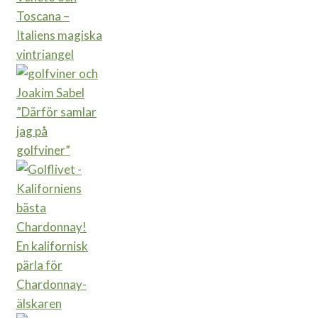
Toscana –
Italiens magiska
vintriangel
”Därför samlar
jag på
golfviner”
En kalifornisk
pärla för
Chardonnay-
älskaren