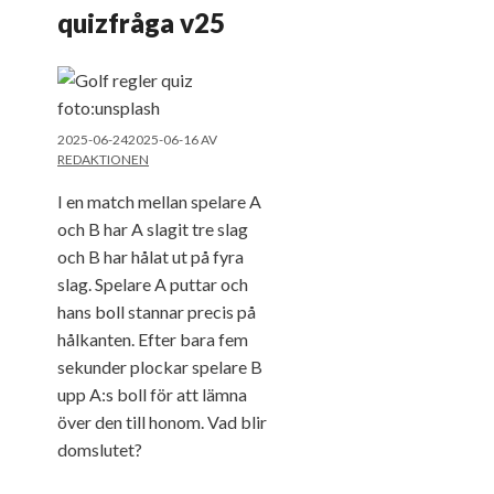
quizfråga v25
2025-06-24
2025-06-16
AV
REDAKTIONEN
I en match mellan spelare A
och B har A slagit tre slag
och B har hålat ut på fyra
slag. Spelare A puttar och
hans boll stannar precis på
hålkanten. Efter bara fem
sekunder plockar spelare B
upp A:s boll för att lämna
över den till honom. Vad blir
domslutet?