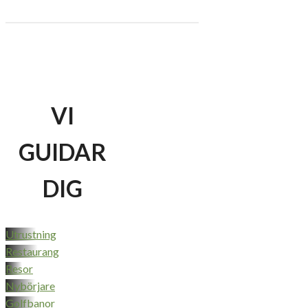
VI
GUIDAR
DIG
Utrustning
Restaurang
Resor
Nybörjare
Golfbanor