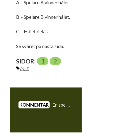
A – Spelare A vinner hålet.
B – Spelare B vinner hålet.
C – Hålet delas.
Se svaret på nästa sida.
SIDOR:
1
2
ETIKETTER
QUIZ
En spelare får placera en klubba på marken under slaget för att få hjälp att sikta.