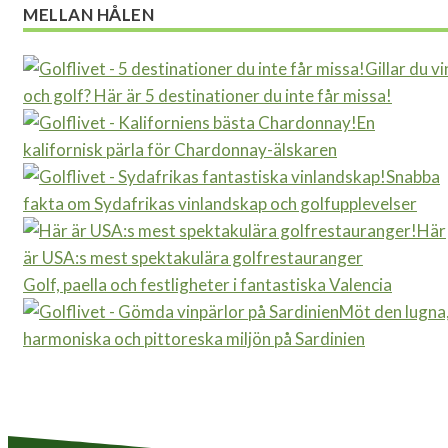
MELLAN HÅLEN
Gillar du vi
och golf? Här är 5 destinationer du inte får missa!
En
kalifornisk pärla för Chardonnay-älskaren
Snabba
fakta om Sydafrikas vinlandskap och golfupplevelser
Här
är USA:s mest spektakulära golfrestauranger
Golf, paella och festligheter i fantastiska Valencia
Möt den lugna
harmoniska och pittoreska miljön på Sardinien