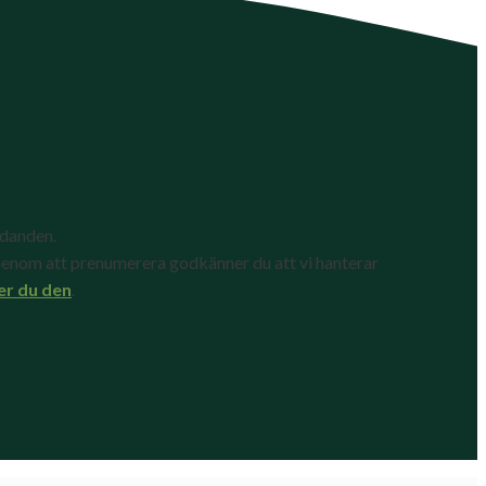
udanden.
enom att prenumerera godkänner du att vi hanterar
er du den
.