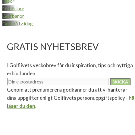
Resor
Nybörjare
Golfbanor
Golf på tv idag
GRATIS NYHETSBREV
I Golflivets veckobrev får du inspiration, tips och nyttiga
erbjudanden.
Genom att prenumerera godkänner du att vi hanterar
dina uppgifter enligt Golflivets personuppgiftspolicy -
hä
läser du den
.