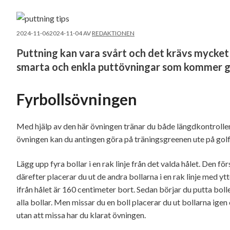
2024-11-06
2024-11-04
AV
REDAKTIONEN
Puttning kan vara svårt och det krävs mycket t
smarta och enkla puttövningar som kommer gö
Fyrbollsövningen
Med hjälp av den här övningen tränar du både längdkontrollen, 
övningen kan du antingen göra på träningsgreenen ute på go
Lägg upp fyra bollar i en rak linje från det valda hålet. Den f
därefter placerar du ut de andra bollarna i en rak linje med y
ifrån hålet är 160 centimeter bort. Sedan börjar du putta bolle
alla bollar. Men missar du en boll placerar du ut bollarna igen
utan att missa har du klarat övningen.