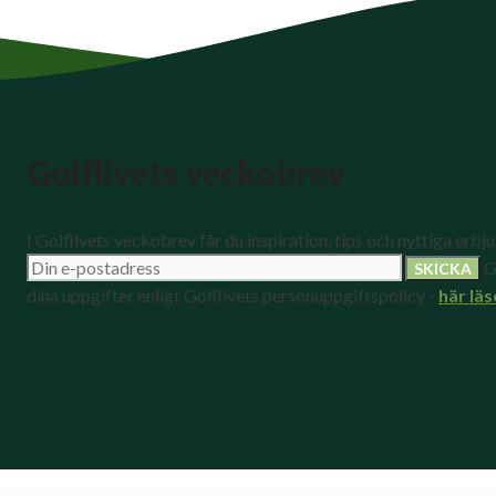
Golflivets veckobrev
I Golflivets veckobrev får du inspiration, tips och nyttiga erbj
G
dina uppgifter enligt Golflivets personuppgiftspolicy -
här läs