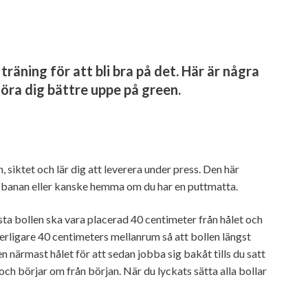
räning för att bli bra på det. Här är några
ra dig bättre uppe på green.
siktet och lär dig att leverera under press. Den här
lfbanan eller kanske hemma om du har en puttmatta.
örsta bollen ska vara placerad 40 centimeter från hålet och
tterligare 40 centimeters mellanrum så att bollen längst
n närmast hålet för att sedan jobba sig bakåt tills du satt
 och börjar om från början. När du lyckats sätta alla bollar