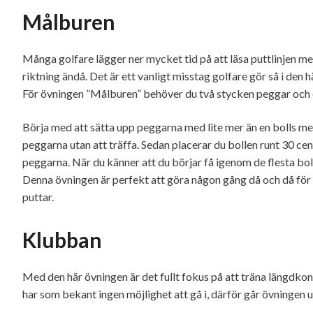
Målburen
Många golfare lägger ner mycket tid på att läsa puttlinjen men
riktning ändå. Det är ett vanligt misstag golfare gör så i den hä
För övningen ”Målburen” behöver du två stycken peggar och e
Börja med att sätta upp peggarna med lite mer än en bolls mel
peggarna utan att träffa. Sedan placerar du bollen runt 30 
peggarna. När du känner att du börjar få igenom de flesta boll
Denna övningen är perfekt att göra någon gång då och då för 
puttar.
Klubban
Med den här övningen är det fullt fokus på att träna längdkon
har som bekant ingen möjlighet att gå i, därför går övningen ut 