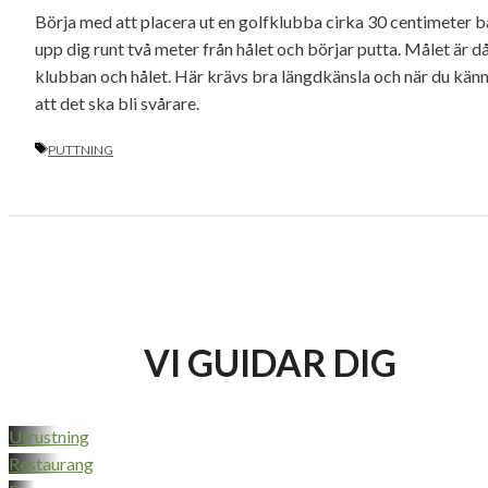
Börja med att placera ut en golfklubba cirka 30 centimeter ba
upp dig runt två meter från hålet och börjar putta. Målet är då
klubban och hålet. Här krävs bra längdkänsla och när du känner 
att det ska bli svårare.
ETIKETTER
PUTTNING
VI GUIDAR DIG
Utrustning
Restaurang