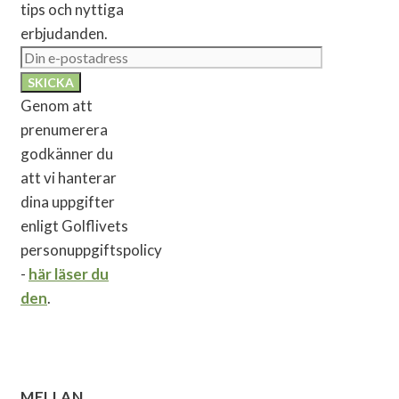
tips och nyttiga
erbjudanden.
Genom att
prenumerera
godkänner du
att vi hanterar
dina uppgifter
enligt Golflivets
personuppgiftspolicy
-
här läser du
den
.
MELLAN