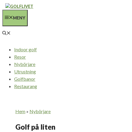
Hoppa
till
MENY
innehåll
Indoor golf
Resor
Nybörjare
Utrustning
Golfbanor
Restaurang
Hem
»
Nybörjare
Golf på liten