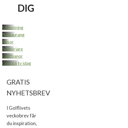
DIG
Utrustning
Restaurang
Resor
Nybörjare
Golfbanor
Golf på tv idag
GRATIS
NYHETSBREV
I Golflivets
veckobrev får
du inspiration,