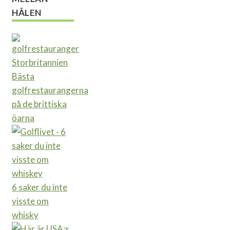
HÅLEN
Bästa
golfrestaurangerna
på de brittiska
öarna
6 saker du inte
visste om
whisky