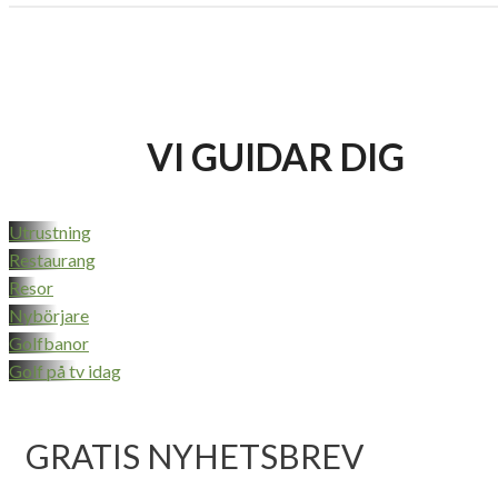
VI GUIDAR DIG
Utrustning
Restaurang
Resor
Nybörjare
Golfbanor
Golf på tv idag
GRATIS NYHETSBREV