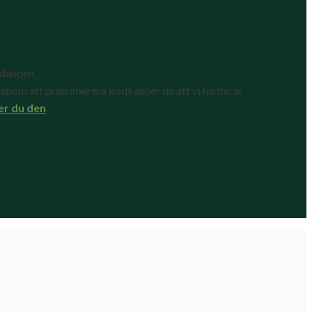
udanden.
enom att prenumerera godkänner du att vi hanterar
er du den
.