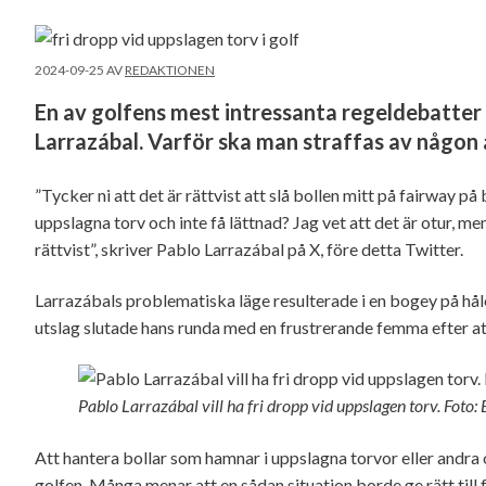
2024-09-25
AV
REDAKTIONEN
En av golfens mest intressanta regeldebatter v
Larrazábal. Varför ska man straffas av någon
”Tycker ni att det är rättvist att slå bollen mitt på fairway p
uppslagna torv och inte få lättnad? Jag vet att det är otur, m
rättvist”, skriver Pablo Larrazábal på X, före detta Twitter.
Larrazábals problematiska läge resulterade i en bogey på hålet
utslag slutade hans runda med en frustrerande femma efter at
Pablo Larrazábal vill ha fri dropp vid uppslagen torv. Foto
Att hantera bollar som hamnar i uppslagna torvor eller and
golfen. Många menar att en sådan situation borde ge rätt till