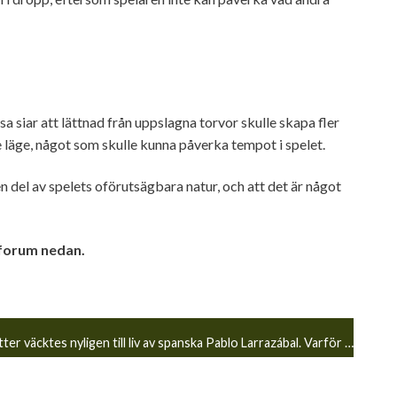
sa siar att lättnad från uppslagna torvor skulle skapa fler
re läge, något som skulle kunna påverka tempot i spelet.
n del av spelets oförutsägbara natur, och att det är något
 forum nedan.
 till liv av spanska Pablo Larrazábal. Varför ska man straffas av någon annans uppslagna t
en torv
]