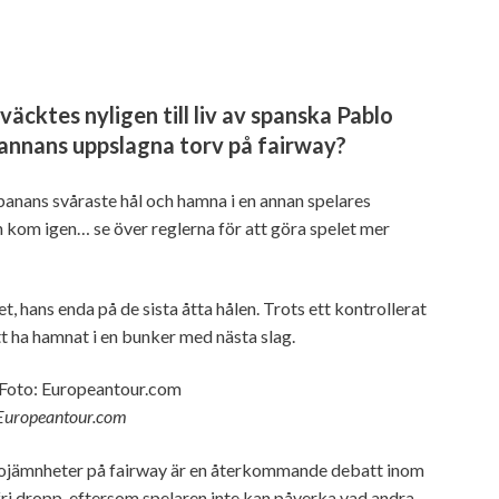
äcktes nyligen till liv av spanska Pablo
 annans uppslagna torv på fairway?
å banans svåraste hål och hamna i en annan spelares
en kom igen… se över reglerna för att göra spelet mer
, hans enda på de sista åtta hålen. Trots ett kontrollerat
t ha hamnat i en bunker med nästa slag.
: Europeantour.com
ra ojämnheter på fairway är en återkommande debatt inom
 fri dropp, eftersom spelaren inte kan påverka vad andra