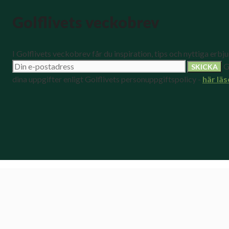
Golflivets veckobrev
I Golflivets veckobrev får du inspiration, tips och nyttiga erbj
G
dina uppgifter enligt Golflivets personuppgiftspolicy -
här läs