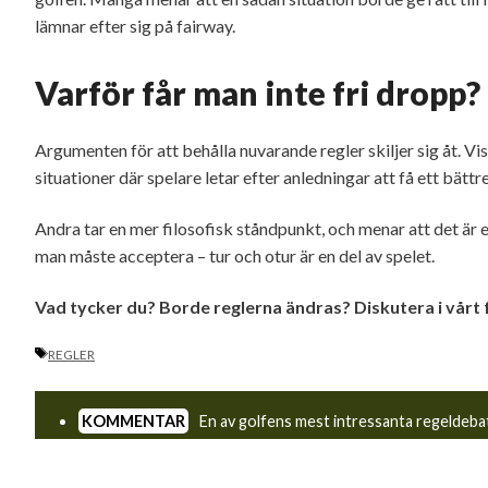
lämnar efter sig på fairway.
Varför får man inte fri dropp?
Argumenten för att behålla nuvarande regler skiljer sig åt. Vis
situationer där spelare letar efter anledningar att få ett bätt
Andra tar en mer filosofisk ståndpunkt, och menar att det är e
man måste acceptera – tur och otur är en del av spelet.
Vad tycker du? Borde reglerna ändras? Diskutera i vårt
ETIKETTER
REGLER
En av golfens mest intressanta regeldebatter väcktes nyligen
[Läs hela artikeln här:
Därför får du inte fri dropp i uppslag