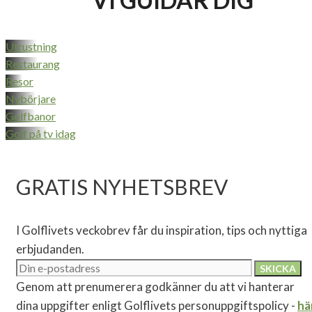
Utrustning
Restaurang
Resor
Nybörjare
Golfbanor
Golf på tv idag
GRATIS NYHETSBREV
I Golflivets veckobrev får du inspiration, tips och nyttiga
erbjudanden.
Genom att prenumerera godkänner du att vi hanterar
dina uppgifter enligt Golflivets personuppgiftspolicy -
hä