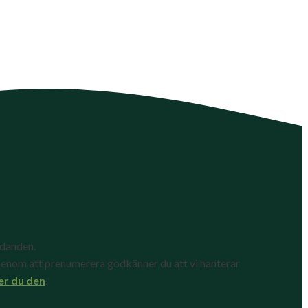
udanden.
enom att prenumerera godkänner du att vi hanterar
er du den
.