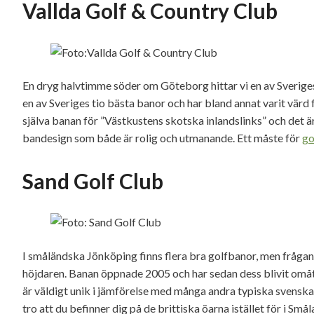
Vallda Golf & Country Club
En dryg halvtimme söder om Göteborg hittar vi en av Sverige
en av Sveriges tio bästa banor och har bland annat varit värd
själva banan för ”Västkustens skotska inlandslinks” och det är 
bandesign som både är rolig och utmanande. Ett måste för
go
Sand Golf Club
I småländska Jönköping finns flera bra golfbanor, men frågan 
höjdaren. Banan öppnade 2005 och har sedan dess blivit omått
är väldigt unik i jämförelse med många andra typiska svens
tro att du befinner dig på de brittiska öarna istället för i Smål