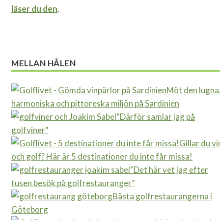
läser du den
.
MELLAN HÅLEN
Möt den lugna
harmoniska och pittoreska miljön på Sardinien
”Därför samlar jag på
golfviner”
Gillar du vi
och golf? Här är 5 destinationer du inte får missa!
“Det här vet jag efter
tusen besök på golfrestauranger”
Bästa golfrestaurangerna i
Göteborg