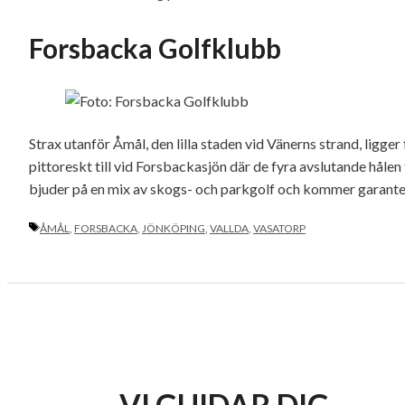
Forsbacka Golfklubb
Strax utanför Åmål, den lilla staden vid Vänerns strand, ligg
pittoreskt till vid Forsbackasjön där de fyra avslutande hål
bjuder på en mix av skogs- och parkgolf och kommer garantera
ETIKETTER
ÅMÅL
,
FORSBACKA
,
JÖNKÖPING
,
VALLDA
,
VASATORP
VI GUIDAR DIG