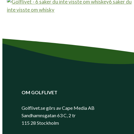
6 saker du
inte visste om whisky
OM GOLFLIVET
Golflivet.se görs av Cape Media AB
Sandhamnsgatan 63 C, 2 tr
115 28 Stockholm