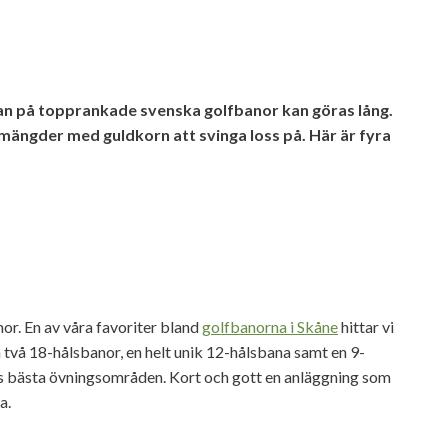
tan på topprankade svenska golfbanor kan göras lång.
mängder med guldkorn att svinga loss på. Här är fyra
or. En av våra favoriter bland
golfbanorna i Skåne
hittar vi
två 18-hålsbanor, en helt unik 12-hålsbana samt en 9-
es bästa övningsområden. Kort och gott en anläggning som
a.