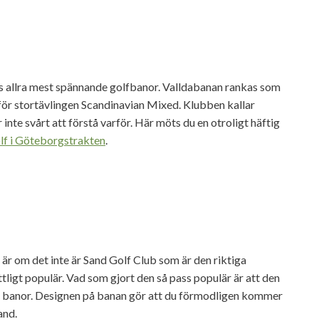
s allra mest spännande golfbanor. Valldabanan rankas som
 för stortävlingen Scandinavian Mixed. Klubben kallar
inte svårt att förstå varför. Här möts du en otroligt häftig
lf i Göteborgstrakten
.
är om det inte är Sand Golf Club som är den riktiga
ligt populär. Vad som gjort den så pass populär är att den
ka banor. Designen på banan gör att du förmodligen kommer
and.