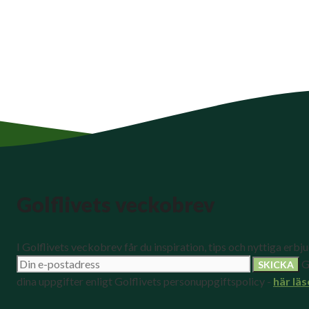
Golflivets veckobrev
I Golflivets veckobrev får du inspiration, tips och nyttiga erbj
G
dina uppgifter enligt Golflivets personuppgiftspolicy -
här läs