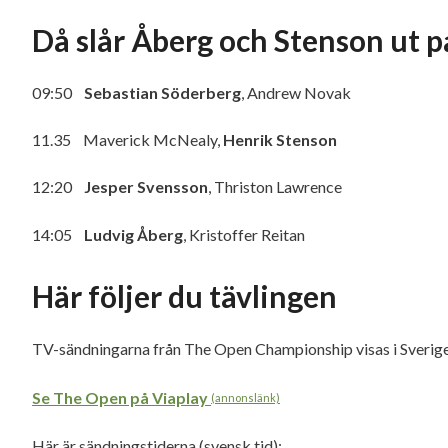
Då slår Åberg och Stenson ut 
09:50
Sebastian Söderberg
, Andrew Novak
11.35 Maverick McNealy,
Henrik Stenson
12:20
Jesper Svensson
, Thriston Lawrence
14:05
Ludvig Åberg
, Kristoffer Reitan
Här följer du tävlingen
TV-sändningarna från The Open Championship visas i Sverige 
Se The Open på Viaplay
(annonslänk)
Här är sändningstiderna (svensk tid):