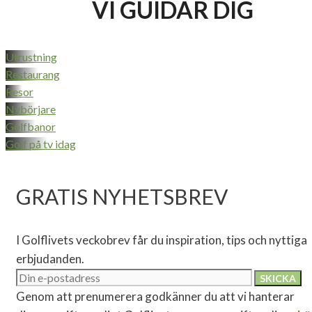
VI GUIDAR DIG
Utrustning
Restaurang
Resor
Nybörjare
Golfbanor
Golf på tv idag
GRATIS NYHETSBREV
I Golflivets veckobrev får du inspiration, tips och nyttiga
erbjudanden.
Genom att prenumerera godkänner du att vi hanterar