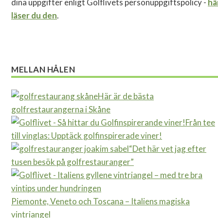
dina uppgifter enligt Golflivets personuppgiftspolicy -
hä
läser du den
.
MELLAN HÅLEN
Här är de bästa
golfrestaurangerna i Skåne
Från tee
till vinglas: Upptäck golfinspirerade viner!
“Det här vet jag efter
tusen besök på golfrestauranger”
Piemonte, Veneto och Toscana – Italiens magiska
vintriangel