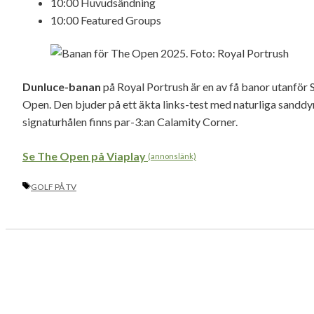
10:00 Huvudsändning
10:00 Featured Groups
Dunluce-banan
på Royal Portrush är en av få banor utanför 
Open. Den bjuder på ett äkta links-test med naturliga sanddy
signaturhålen finns par-3:an Calamity Corner.
Se The Open på Viaplay
(annonslänk)
ETIKETTER
GOLF PÅ TV