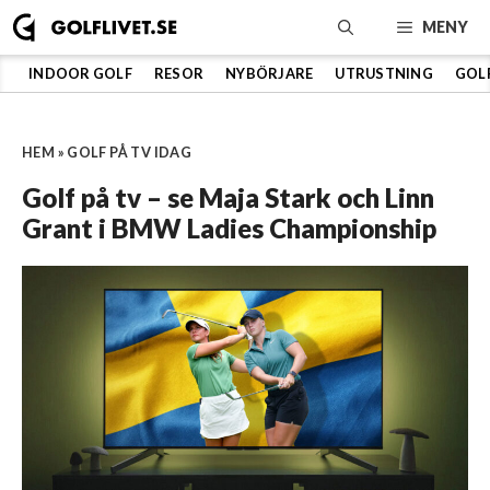
Hoppa
MENY
till
innehåll
INDOOR GOLF
RESOR
NYBÖRJARE
UTRUSTNING
GOL
HEM
»
GOLF PÅ TV IDAG
Golf på tv – se Maja Stark och Linn
Grant i BMW Ladies Championship