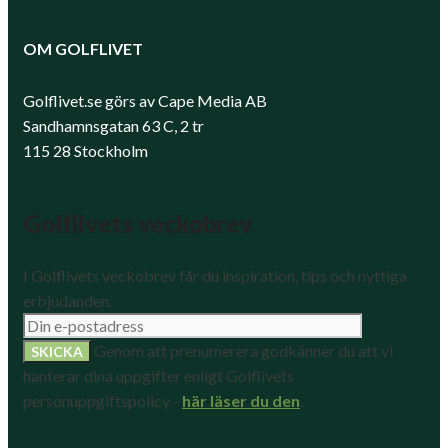
OM GOLFLIVET
Golflivet.se görs av Cape Media AB
Sandhamnsgatan 63 C, 2 tr
115 28 Stockholm
Golflivets veckobrev
I Golflivets veckobrev får du inspiration, tips och nyttiga
erbjudanden.
Genom att prenumerera godkänner du att vi
hanterar dina uppgifter enligt Golflivets
personuppgiftspolicy -
här läser du den
.