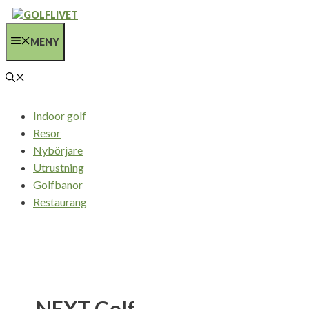
Hoppa
till
MENY
innehåll
Indoor golf
Resor
Nybörjare
Utrustning
Golfbanor
Restaurang
NEXT Golf