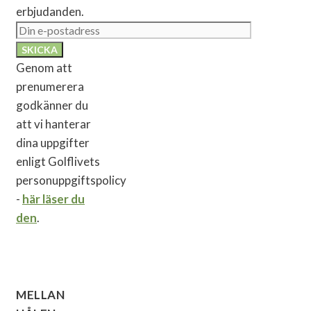
erbjudanden.
Genom att
prenumerera
godkänner du
att vi hanterar
dina uppgifter
enligt Golflivets
personuppgiftspolicy
-
här läser du
den
.
MELLAN