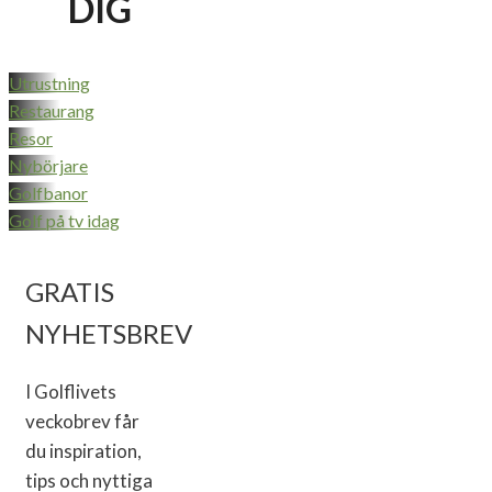
DIG
Utrustning
Restaurang
Resor
Nybörjare
Golfbanor
Golf på tv idag
GRATIS
NYHETSBREV
I Golflivets
veckobrev får
du inspiration,
tips och nyttiga