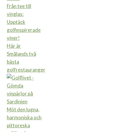
Från tee till
vinglas:
Upptäck
golfinspirerade
viner!
Här är
Smålands två
bästa
golfrestauranger
Möt den lugna,
harmoniska och
pittoreska