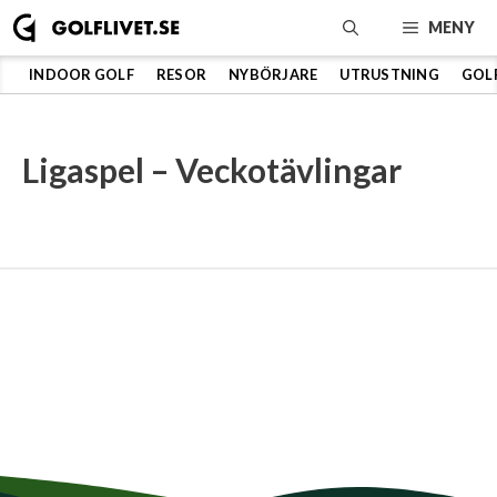
Hoppa
MENY
till
innehåll
INDOOR GOLF
RESOR
NYBÖRJARE
UTRUSTNING
GOL
Ligaspel – Veckotävlingar